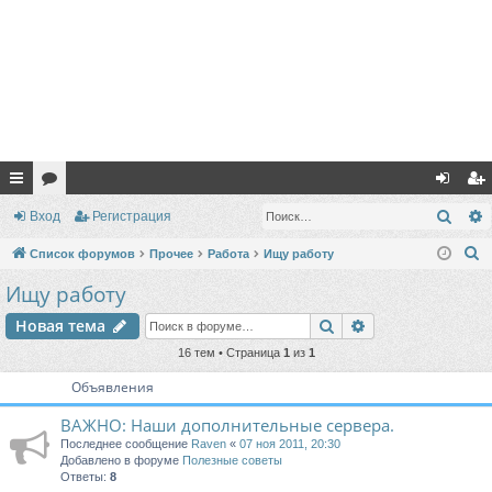
с
ор
хо
ег
Поис
Вход
Регистрация
ы
ум
д
ис
П
Список форумов
Прочее
Работа
Ищу работу
лк
ы
тр
о
Ищу работу
и
и
ац
Поиск
Расширенный п
Новая тема
с
ия
к
16 тем • Страница
1
из
1
Объявления
ВАЖНО: Наши дополнительные сервера.
Последнее сообщение
Raven
«
07 ноя 2011, 20:30
Добавлено в форуме
Полезные советы
Ответы:
8