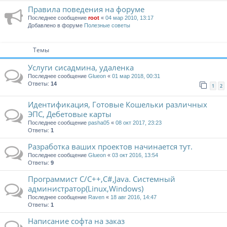
Правила поведения на форуме
Последнее сообщение
root
«
04 мар 2010, 13:17
Добавлено в форуме
Полезные советы
Темы
Услуги сисадмина, удаленка
Последнее сообщение
Glueon
«
01 мар 2018, 00:31
Ответы:
14
1
2
Идентификация, Готовые Кошельки различных
ЭПС, Дебетовые карты
Последнее сообщение
pasha05
«
08 окт 2017, 23:23
Ответы:
1
Разработка ваших проектов начинается тут.
Последнее сообщение
Glueon
«
03 окт 2016, 13:54
Ответы:
9
Программист C/C++,C#,Java. Системный
администратор(Linux,Windows)
Последнее сообщение
Raven
«
18 авг 2016, 14:47
Ответы:
1
Написание софта на заказ