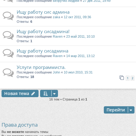
Последнее сообщение
Безручко Андрей
«
27 дек 2011, 19:49
Ищу работу сис админа
Последнее сообщение
zaka
«
12 окт 2011, 09:36
Ответы:
6
Ищу работу сисадмина!
Последнее сообщение
Raven
«
23 май 2011, 10:10
Ответы:
1
Ищу работу сисадмина
Последнее сообщение
Raven
«
14 мар 2011, 13:12
Услуги программиста.
Последнее сообщение
John
«
10 июл 2010, 15:31
Ответы:
18
1
2
Новая тема
16 тем • Страница
1
из
1
Перейти
Права доступа
Вы
не можете
начинать темы