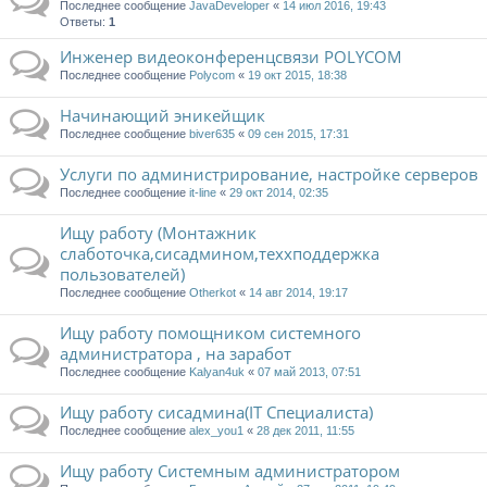
Последнее сообщение
JavaDeveloper
«
14 июл 2016, 19:43
Ответы:
1
Инженер видеоконференцсвязи POLYCOM
Последнее сообщение
Polycom
«
19 окт 2015, 18:38
Начинающий эникейщик
Последнее сообщение
biver635
«
09 сен 2015, 17:31
Услуги по администрирование, настройке серверов
Последнее сообщение
it-line
«
29 окт 2014, 02:35
Ищу работу (Монтажник
слаботочка,сисадмином,теххподдержка
пользователей)
Последнее сообщение
Otherkot
«
14 авг 2014, 19:17
Ищу работу помощником системного
администратора , на заработ
Последнее сообщение
Kalyan4uk
«
07 май 2013, 07:51
Ищу работу сисадмина(IT Специалиста)
Последнее сообщение
alex_you1
«
28 дек 2011, 11:55
Ищу работу Системным администратором