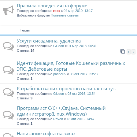
Правила поведения на форуме
Последнее сообщение
root
«
04 мар 2010, 13:17
Добавлено в форуме
Полезные советы
Темы
Услуги сисадмина, удаленка
Последнее сообщение
Glueon
«
01 мар 2018, 00:31
Ответы:
14
1
2
Идентификация, Готовые Кошельки различных
ЭПС, Дебетовые карты
Последнее сообщение
pasha05
«
08 окт 2017, 23:23
Ответы:
1
Разработка ваших проектов начинается тут.
Последнее сообщение
Glueon
«
03 окт 2016, 13:54
Ответы:
9
Программист C/C++,C#,Java. Системный
администратор(Linux,Windows)
Последнее сообщение
Raven
«
18 авг 2016, 14:47
Ответы:
1
Написание софта на заказ