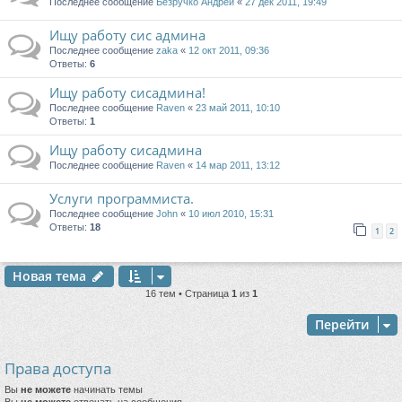
Последнее сообщение
Безручко Андрей
«
27 дек 2011, 19:49
Ищу работу сис админа
Последнее сообщение
zaka
«
12 окт 2011, 09:36
Ответы:
6
Ищу работу сисадмина!
Последнее сообщение
Raven
«
23 май 2011, 10:10
Ответы:
1
Ищу работу сисадмина
Последнее сообщение
Raven
«
14 мар 2011, 13:12
Услуги программиста.
Последнее сообщение
John
«
10 июл 2010, 15:31
Ответы:
18
1
2
Новая тема
16 тем • Страница
1
из
1
Перейти
Права доступа
Вы
не можете
начинать темы