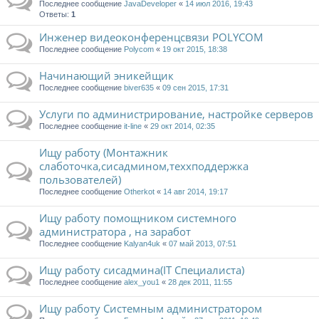
Последнее сообщение
JavaDeveloper
«
14 июл 2016, 19:43
Ответы:
1
Инженер видеоконференцсвязи POLYCOM
Последнее сообщение
Polycom
«
19 окт 2015, 18:38
Начинающий эникейщик
Последнее сообщение
biver635
«
09 сен 2015, 17:31
Услуги по администрирование, настройке серверов
Последнее сообщение
it-line
«
29 окт 2014, 02:35
Ищу работу (Монтажник
слаботочка,сисадмином,теххподдержка
пользователей)
Последнее сообщение
Otherkot
«
14 авг 2014, 19:17
Ищу работу помощником системного
администратора , на заработ
Последнее сообщение
Kalyan4uk
«
07 май 2013, 07:51
Ищу работу сисадмина(IT Специалиста)
Последнее сообщение
alex_you1
«
28 дек 2011, 11:55
Ищу работу Системным администратором