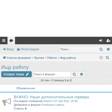
с
ор
хо
ег
Поис
Вход
Регистрация
ы
ум
д
ис
П
Список форумов
Прочее
Работа
Ищу работу
лк
ы
тр
о
Ищу работу
и
и
ац
Поиск
Расширенный п
Новая тема
с
ия
к
16 тем • Страница
1
из
1
Объявления
ВАЖНО: Наши дополнительные сервера.
Последнее сообщение
Raven
«
07 ноя 2011, 20:30
Добавлено в форуме
Полезные советы
Ответы:
8