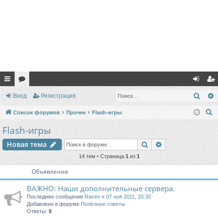
с
ор
хо
ег
Поис
Вход
Регистрация
ы
ум
д
ис
П
Список форумов
Прочее
Flash-игры
лк
ы
тр
о
Flash-игры
и
и
ац
Поиск
Расширенный п
Новая тема
с
ия
к
14 тем • Страница
1
из
1
Объявления
ВАЖНО: Наши дополнительные сервера.
Последнее сообщение
Raven
«
07 ноя 2011, 20:30
Добавлено в форуме
Полезные советы
Ответы:
8