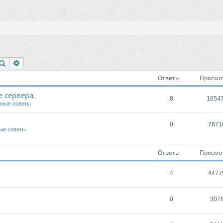
Поиск
Расширенный поиск
Ответы
Просмо
 сервера.
8
1654
зные советы
0
7671
ые советы
Ответы
Просмо
4
4477
0
307