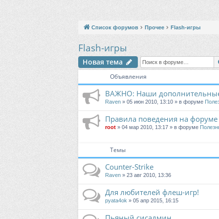
Список форумов
Прочее
Flash-игры
Flash-игры
Новая тема
Объявления
ВАЖНО: Наши дополнительные
Raven
» 05 июн 2010, 13:10 » в форуме
Поле
Правила поведения на форуме
root
» 04 мар 2010, 13:17 » в форуме
Полезн
Темы
Counter-Strike
Raven
» 23 авг 2010, 13:36
Для любителей флеш-игр!
pyata4ok
» 05 апр 2015, 16:15
Пьяный сисадмин