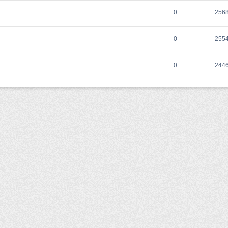
0
256
0
255
0
244