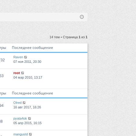
14 тем • Страница
1
из
1
тры
Последнее сообщение
Raven
732
07 ноя 2011, 20:30
root
63
04 мар 2010, 13:17
тры
Последнее сообщение
Olred
94
16 авг 2017, 16:26
pyata4ok
88
05 апр 2015, 16:15
mangustd