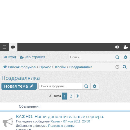
с
ор
хо
ег
Поис
Вход
Регистрация
ы
ум
д
ис
П
Список форумов
Прочее
Флейм
Поздравлялка
лк
ы
тр
о
Поздравлялка
и
и
ац
Поиск
Расширенный п
Новая тема
с
ия
к
2
1
След.
31 тема
Объявления
ВАЖНО: Наши дополнительные сервера.
Последнее сообщение
Raven
«
07 ноя 2011, 20:30
Добавлено в форуме
Полезные советы