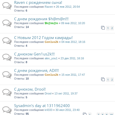
Raven c рождением сына!
Последнее сообщение
Raven
«
26 янв 2012, 20:54
Ответы:
6
С днем рождения $h@m@n!!!
Последнее сообщение
$h@m@n
«
09 янв 2012, 10:20
Ответы:
14
1
2
С Новым 2012 Годом камрады!
Последнее сообщение
Gen1us2k
«
04 янв 2012, 18:16
Ответы:
4
С днюхом Gen1us2k!!!
Последнее сообщение
alex_you1
«
23 дек 2011, 16:16
Ответы:
8
С днем рождения, ADI!!!
Последнее сообщение
Gen1us2k
«
15 ноя 2011, 17:47
Ответы:
10
1
2
С днюхом, Drool!
Последнее сообщение
Drool
«
13 окт 2011, 19:37
Ответы:
5
Sysadmin's day at 1311962400
Последнее сообщение
k4333
«
30 июл 2011, 23:40
Ответы:
95
1
7
8
9
10