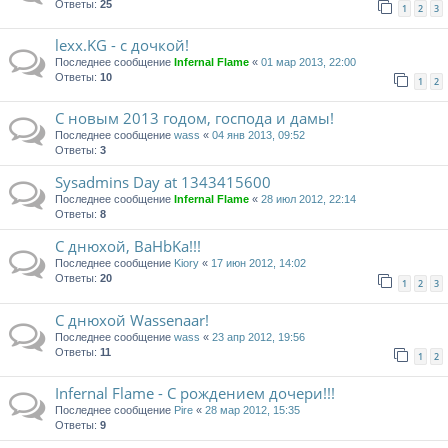
Ответы:
25
1
2
3
lexx.KG - с дочкой!
Последнее сообщение
Infernal Flame
«
01 мар 2013, 22:00
Ответы:
10
1
2
С новым 2013 годом, господа и дамы!
Последнее сообщение
wass
«
04 янв 2013, 09:52
Ответы:
3
Sysadmins Day at 1343415600
Последнее сообщение
Infernal Flame
«
28 июл 2012, 22:14
Ответы:
8
С днюхой, BaHbKa!!!
Последнее сообщение
Kiory
«
17 июн 2012, 14:02
Ответы:
20
1
2
3
С днюхой Wassenaar!
Последнее сообщение
wass
«
23 апр 2012, 19:56
Ответы:
11
1
2
Infernal Flame - С рождением дочери!!!
Последнее сообщение
Pire
«
28 мар 2012, 15:35
Ответы:
9