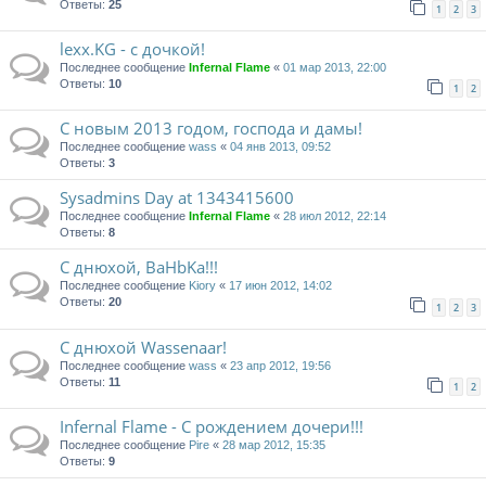
Ответы:
25
1
2
3
lexx.KG - с дочкой!
Последнее сообщение
Infernal Flame
«
01 мар 2013, 22:00
Ответы:
10
1
2
С новым 2013 годом, господа и дамы!
Последнее сообщение
wass
«
04 янв 2013, 09:52
Ответы:
3
Sysadmins Day at 1343415600
Последнее сообщение
Infernal Flame
«
28 июл 2012, 22:14
Ответы:
8
С днюхой, BaHbKa!!!
Последнее сообщение
Kiory
«
17 июн 2012, 14:02
Ответы:
20
1
2
3
С днюхой Wassenaar!
Последнее сообщение
wass
«
23 апр 2012, 19:56
Ответы:
11
1
2
Infernal Flame - С рождением дочери!!!
Последнее сообщение
Pire
«
28 мар 2012, 15:35
Ответы:
9