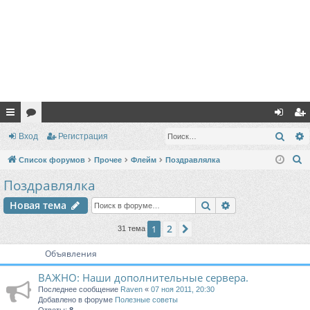
с
ор
хо
ег
Поис
Вход
Регистрация
ы
ум
д
ис
П
Список форумов
Прочее
Флейм
Поздравлялка
лк
ы
тр
о
Поздравлялка
и
и
ац
Поиск
Расширенный п
Новая тема
с
ия
к
2
1
След.
31 тема
Объявления
ВАЖНО: Наши дополнительные сервера.
Последнее сообщение
Raven
«
07 ноя 2011, 20:30
Добавлено в форуме
Полезные советы