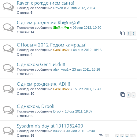
Raven c рождением сына!
Последнее сообщение
Raven
«
26 янв 2012, 20:54
Ответы:
6
С днем рождения $h@m@n!!!
Последнее сообщение
$h@m@n
«
09 янв 2012, 10:20
Ответы:
14
1
2
С Новым 2012 Годом камрады!
Последнее сообщение
Gen1us2k
«
04 янв 2012, 18:16
Ответы:
4
С днюхом Gen1us2k!!!
Последнее сообщение
alex_you1
«
23 дек 2011, 16:16
Ответы:
8
С днем рождения, ADI!!!
Последнее сообщение
Gen1us2k
«
15 ноя 2011, 17:47
Ответы:
10
1
2
С днюхом, Drool!
Последнее сообщение
Drool
«
13 окт 2011, 19:37
Ответы:
5
Sysadmin's day at 1311962400
Последнее сообщение
k4333
«
30 июл 2011, 23:40
Ответы:
95
1
7
8
9
10