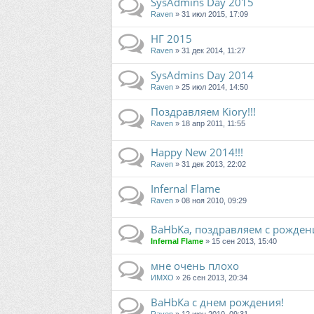
SysAdmins Day 2015
Raven
» 31 июл 2015, 17:09
НГ 2015
Raven
» 31 дек 2014, 11:27
SysAdmins Day 2014
Raven
» 25 июл 2014, 14:50
Поздравляем Kiory!!!
Raven
» 18 апр 2011, 11:55
Happy New 2014!!!
Raven
» 31 дек 2013, 22:02
Infernal Flame
Raven
» 08 ноя 2010, 09:29
BaHbKa, поздравляем с рожден
Infernal Flame
» 15 сен 2013, 15:40
мне очень плохо
ИМХО
» 26 сен 2013, 20:34
BaHbКа с днем рождения!