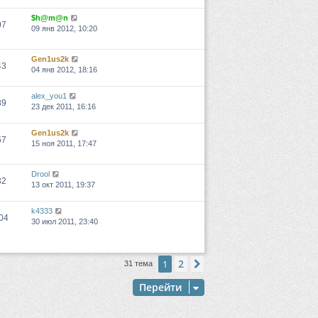
$h@m@n
07
09 янв 2012, 10:20
Gen1us2k
43
04 янв 2012, 18:16
alex_you1
89
23 дек 2011, 16:16
Gen1us2k
57
15 ноя 2011, 17:47
Drool
32
13 окт 2011, 19:37
k4333
04
30 июл 2011, 23:40
2
1
След.
31 тема
Перейти