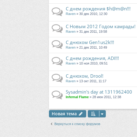
С днем рождения $h@m@n!!!
Raven
» 30 дек 2010, 12:30
С Новым 2012 Годом камрады!
Raven
» 31 дек 2011, 19:58
С днюхом Gen1us2k!!!
Raven
» 21 дек 2011, 10:49
С днем рождения, ADI!!!
Raven
» 10 ноя 2010, 09:51
С днюхом, Drool!
Raven
» 13 окт 2011, 11:17
Sysadmin's day at 1311962400
Infernal Flame
» 28 июн 2011, 12:38
Новая тема
Вернуться к списку форумов