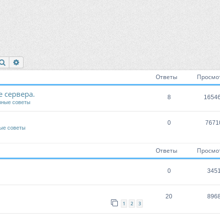
Поиск
Расширенный поиск
Ответы
Просмо
 сервера.
8
1654
зные советы
0
7671
ые советы
Ответы
Просмо
0
345
20
896
1
2
3