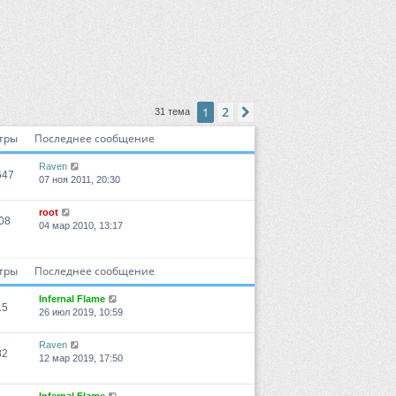
2
1
След.
31 тема
тры
Последнее сообщение
Raven
647
07 ноя 2011, 20:30
root
08
04 мар 2010, 13:17
тры
Последнее сообщение
Infernal Flame
15
26 июл 2019, 10:59
Raven
82
12 мар 2019, 17:50