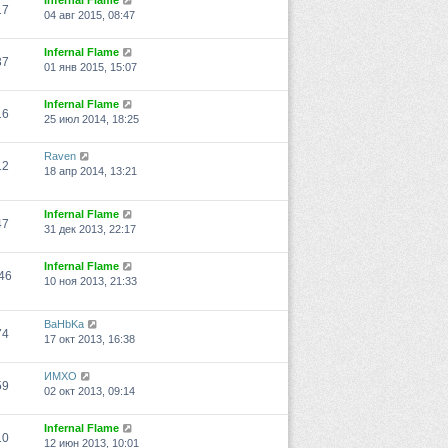
Infernal Flame
17
04 авг 2015, 08:47
Infernal Flame
37
01 янв 2015, 15:07
Infernal Flame
16
25 июл 2014, 18:25
Raven
12
18 апр 2014, 13:21
Infernal Flame
47
31 дек 2013, 22:17
Infernal Flame
46
10 ноя 2013, 21:33
BaHbKa
74
17 окт 2013, 16:38
ИМХО
59
02 окт 2013, 09:14
Infernal Flame
10
12 июн 2013, 10:01