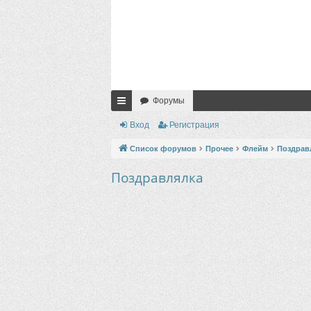
Форумы
с
Вход
Регистрация
ы
Список форумов
Прочее
Флейм
Поздрав
лк
Поздравлялка
и