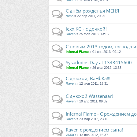
Raven
» 12 июн 2010, 09:31
C днём рожденья МЕНЯ
romb
» 22 апр 2011, 20:29
lexx.KG - с дочкой!
Raven
» 25 фев 2013, 13:16
С новым 2013 годом, господа и
Infernal Flame
» 01 янв 2013, 09:12
Sysadmins Day at 1343415600
Infernal Flame
» 26 июл 2012, 13:33
С днюхой, BaHbKa!!!
Raven
» 12 июн 2011, 18:31
С днюхой Wassenaar!
Raven
» 19 апр 2011, 09:32
Infernal Flame - С рождением до
Raven
» 23 мар 2012, 23:16
Raven c рождением сына!
ИМХО
» 13 янв 2012, 16:37