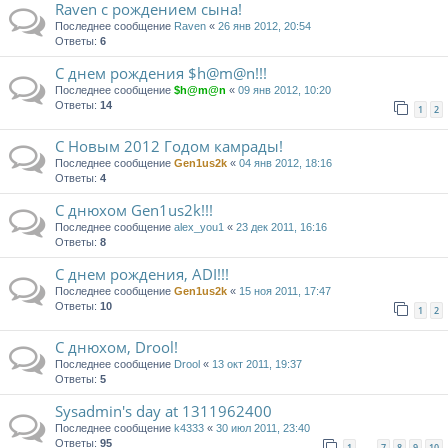
Raven c рождением сына!
Последнее сообщение
Raven
«
26 янв 2012, 20:54
Ответы:
6
С днем рождения $h@m@n!!!
Последнее сообщение
$h@m@n
«
09 янв 2012, 10:20
Ответы:
14
1
2
С Новым 2012 Годом камрады!
Последнее сообщение
Gen1us2k
«
04 янв 2012, 18:16
Ответы:
4
С днюхом Gen1us2k!!!
Последнее сообщение
alex_you1
«
23 дек 2011, 16:16
Ответы:
8
С днем рождения, ADI!!!
Последнее сообщение
Gen1us2k
«
15 ноя 2011, 17:47
Ответы:
10
1
2
С днюхом, Drool!
Последнее сообщение
Drool
«
13 окт 2011, 19:37
Ответы:
5
Sysadmin's day at 1311962400
Последнее сообщение
k4333
«
30 июл 2011, 23:40
Ответы:
95
1
7
8
9
10