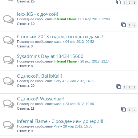
Ответы:
25
1
2
3
lexx.KG - с дочкой!
Последнее сообщение
Infernal Flame
«
01 мар 2013, 22:00
Ответы:
10
1
2
С новым 2013 годом, господа и дамы!
Последнее сообщение
wass
«
04 янв 2013, 09:52
Ответы:
3
Sysadmins Day at 1343415600
Последнее сообщение
Infernal Flame
«
28 июл 2012, 22:14
Ответы:
8
С днюхой, BaHbKa!!!
Последнее сообщение
Kiory
«
17 июн 2012, 14:02
Ответы:
20
1
2
3
С днюхой Wassenaar!
Последнее сообщение
wass
«
23 апр 2012, 19:56
Ответы:
11
1
2
Infernal Flame - С рождением дочери!!!
Последнее сообщение
Pire
«
28 мар 2012, 15:35
Ответы:
9