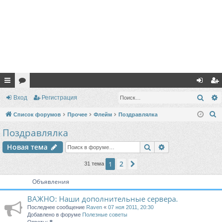
с
ор
хо
ег
Поис
Вход
Регистрация
ы
ум
д
ис
П
Список форумов
Прочее
Флейм
Поздравлялка
лк
ы
тр
о
Поздравлялка
и
и
ац
Поиск
Расширенный п
Новая тема
с
ия
к
2
1
След.
31 тема
Объявления
ВАЖНО: Наши дополнительные сервера.
Последнее сообщение
Raven
«
07 ноя 2011, 20:30
Добавлено в форуме
Полезные советы