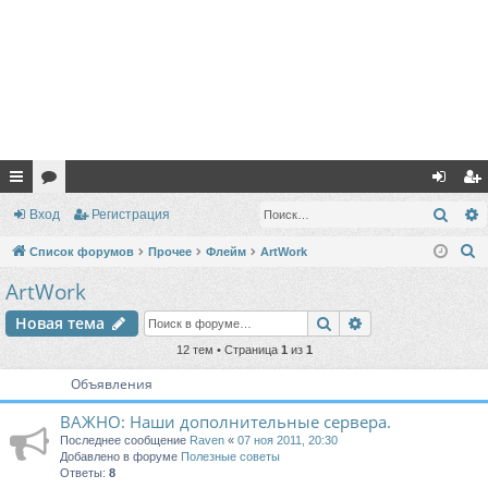
с
ор
хо
ег
Поис
Вход
Регистрация
ы
ум
д
ис
П
Список форумов
Прочее
Флейм
ArtWork
лк
ы
тр
о
ArtWork
и
и
ац
Поиск
Расширенный п
Новая тема
с
ия
к
12 тем • Страница
1
из
1
Объявления
ВАЖНО: Наши дополнительные сервера.
Последнее сообщение
Raven
«
07 ноя 2011, 20:30
Добавлено в форуме
Полезные советы
Ответы:
8