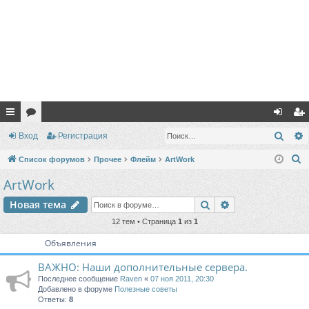
с
ор
хо
ег
Поис
Вход
Регистрация
ы
ум
д
ис
П
Список форумов
Прочее
Флейм
ArtWork
лк
ы
тр
о
ArtWork
и
и
ац
Поиск
Расширенный п
Новая тема
с
ия
к
12 тем • Страница
1
из
1
Объявления
ВАЖНО: Наши дополнительные сервера.
Последнее сообщение
Raven
«
07 ноя 2011, 20:30
Добавлено в форуме
Полезные советы
Ответы:
8