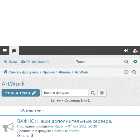
с
ор
хо
ег
Поис
Вход
Регистрация
ы
ум
д
ис
П
Список форумов
Прочее
Флейм
ArtWork
лк
ы
тр
о
ArtWork
и
и
ац
Поиск
Расширенный п
Новая тема
с
ия
к
12 тем • Страница
1
из
1
Объявления
ВАЖНО: Наши дополнительные сервера.
Последнее сообщение
Raven
«
07 ноя 2011, 20:30
Добавлено в форуме
Полезные советы
Ответы:
8