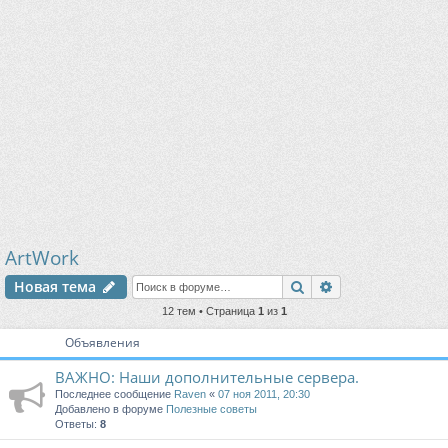
ArtWork
Поиск
Расширенный п
Новая тема
12 тем • Страница
1
из
1
Объявления
ВАЖНО: Наши дополнительные сервера.
Последнее сообщение
Raven
«
07 ноя 2011, 20:30
Добавлено в форуме
Полезные советы
Ответы:
8