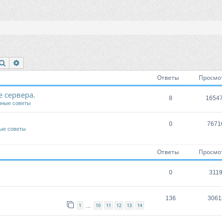
Поиск
Расширенный поиск
Ответы
Просмо
 сервера.
8
1654
зные советы
0
7671
ые советы
Ответы
Просмо
0
311
136
3061
1
10
11
12
13
14
…