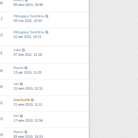
ИМХО
08
08 июл 2014, 18:48
Hitsugaya Toushirou
47
09 сен 2011, 10:44
Hitsugaya Toushirou
10
22 авг 2011, 14:21
zaka
01
07 янв 2011, 12:18
Raven
90
13 авг 2010, 11:03
sim
05
31 июл 2010, 22:31
Gen1us2k
01
21 июн 2010, 11:11
sim
45
17 июн 2010, 22:56
Raven
28
09 июн 2010, 16:24