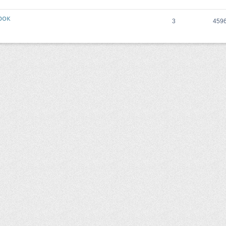
рок
3
459