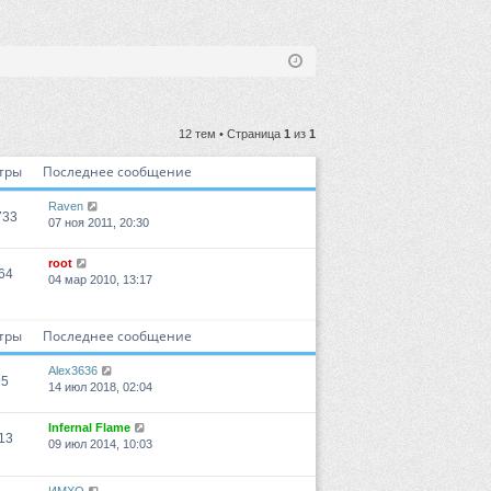
12 тем • Страница
1
из
1
тры
Последнее сообщение
Raven
733
07 ноя 2011, 20:30
root
64
04 мар 2010, 13:17
тры
Последнее сообщение
Alex3636
95
14 июл 2018, 02:04
Infernal Flame
13
09 июл 2014, 10:03