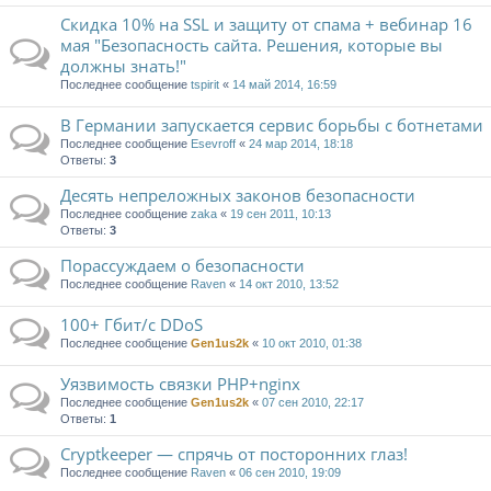
Скидка 10% на SSL и защиту от спама + вебинар 16
мая "Безопасность сайта. Решения, которые вы
должны знать!"
Последнее сообщение
tspirit
«
14 май 2014, 16:59
В Германии запускается сервис борьбы с ботнетами
Последнее сообщение
Esevroff
«
24 мар 2014, 18:18
Ответы:
3
Десять непреложных законов безопасности
Последнее сообщение
zaka
«
19 сен 2011, 10:13
Ответы:
3
Порассуждаем о безопасности
Последнее сообщение
Raven
«
14 окт 2010, 13:52
100+ Гбит/с DDoS
Последнее сообщение
Gen1us2k
«
10 окт 2010, 01:38
Уязвимость связки PHP+nginx
Последнее сообщение
Gen1us2k
«
07 сен 2010, 22:17
Ответы:
1
Cryptkeeper — спрячь от посторонних глаз!
Последнее сообщение
Raven
«
06 сен 2010, 19:09