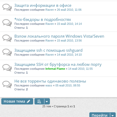
Защита информации в офисе
Последнее сообщение
Raven
«
26 май 2010, 11:06
*nix-бэкдоры в подробностях
Последнее сообщение
Raven
«
15 май 2010, 14:14
Ответы:
1
Взлом локального пароля Windows Vista/Seven
Последнее сообщение
Raven
«
15 май 2010, 13:56
Защищаем ssh с помощью sshguard
Последнее сообщение
Raven
«
14 май 2010, 14:10
Защищаем SSH от брутфорса на любом порту
Последнее сообщение
Infernal Flame
«
14 май 2010, 11:55
Ответы:
1
Не все торренты одинаково полезны
Последнее сообщение
wass
«
05 май 2010, 08:55
Ответы:
2
Новая тема
25 тем • Страница
1
из
1
Перейти