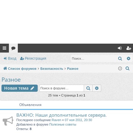
с
ор
хо
ег
Поис
Вход
Регистрация
ы
ум
д
ис
П
Список форумов
Безопасность
Разное
лк
ы
тр
о
Разное
и
и
ац
Поиск
Расширенный п
Новая тема
с
ия
к
25 тем • Страница
1
из
1
Объявления
ВАЖНО: Наши дополнительные сервера.
Последнее сообщение
Raven
«
07 ноя 2011, 20:30
Добавлено в форуме
Полезные советы
Ответы:
8