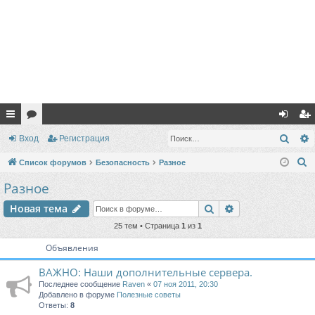
с
ор
хо
ег
Поис
Вход
Регистрация
ы
ум
д
ис
П
Список форумов
Безопасность
Разное
лк
ы
тр
о
Разное
и
и
ац
Поиск
Расширенный п
Новая тема
с
ия
к
25 тем • Страница
1
из
1
Объявления
ВАЖНО: Наши дополнительные сервера.
Последнее сообщение
Raven
«
07 ноя 2011, 20:30
Добавлено в форуме
Полезные советы
Ответы:
8