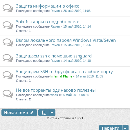
Защита информации в офисе
Последнее сообщение
Raven
«
26 май 2010, 11:06
*nix-бэкдоры в подробностях
Последнее сообщение
Raven
«
15 май 2010, 14:14
Ответы:
1
Взлом локального пароля Windows Vista/Seven
Последнее сообщение
Raven
«
15 май 2010, 13:56
Защищаем ssh с помощью sshguard
Последнее сообщение
Raven
«
14 май 2010, 14:10
Защищаем SSH от брутфорса на любом порту
Последнее сообщение
Infernal Flame
«
14 май 2010, 11:55
Ответы:
1
Не все торренты одинаково полезны
Последнее сообщение
wass
«
05 май 2010, 08:55
Ответы:
2
Новая тема
25 тем • Страница
1
из
1
Перейти