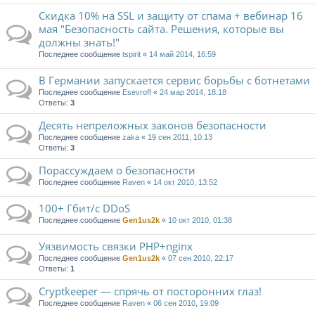
Скидка 10% на SSL и защиту от спама + вебинар 16
мая "Безопасность сайта. Решения, которые вы
должны знать!"
Последнее сообщение
tspirit
«
14 май 2014, 16:59
В Германии запускается сервис борьбы с ботнетами
Последнее сообщение
Esevroff
«
24 мар 2014, 18:18
Ответы:
3
Десять непреложных законов безопасности
Последнее сообщение
zaka
«
19 сен 2011, 10:13
Ответы:
3
Порассуждаем о безопасности
Последнее сообщение
Raven
«
14 окт 2010, 13:52
100+ Гбит/с DDoS
Последнее сообщение
Gen1us2k
«
10 окт 2010, 01:38
Уязвимость связки PHP+nginx
Последнее сообщение
Gen1us2k
«
07 сен 2010, 22:17
Ответы:
1
Cryptkeeper — спрячь от посторонних глаз!
Последнее сообщение
Raven
«
06 сен 2010, 19:09