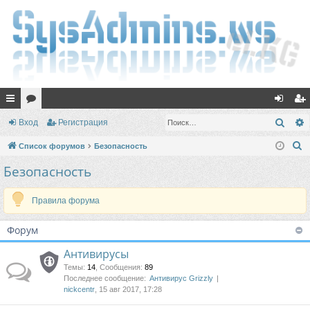
с
ор
хо
ег
Поис
Вход
Регистрация
ы
ум
д
ис
П
Список форумов
Безопасность
лк
ы
тр
о
Безопасность
и
и
ац
с
Правила форума
ия
к
Форум
Антивирусы
Темы
:
14
,
Сообщения
:
89
Последнее сообщение:
Антивирус Grizzly
nickcentr
, 15 авг 2017, 17:28