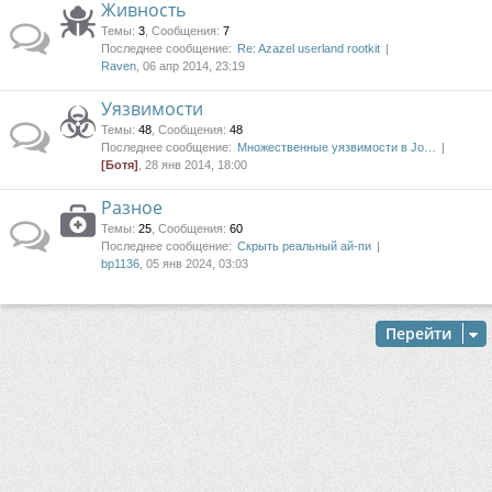
Живность
Темы
:
3
,
Сообщения
:
7
Последнее сообщение:
Re: Azazel userland rootkit
Raven
, 06 апр 2014, 23:19
Уязвимости
Темы
:
48
,
Сообщения
:
48
Последнее сообщение:
Множественные уязвимости в Jo…
[Ботя]
, 28 янв 2014, 18:00
Разное
Темы
:
25
,
Сообщения
:
60
Последнее сообщение:
Скрыть реальный ай-пи
bp1136
, 05 янв 2024, 03:03
Перейти