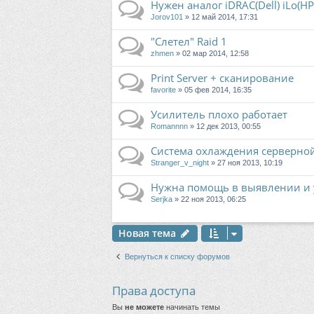
Нужен аналог iDRAC(Dell) iLo(HP
Jorov101
» 12 май 2014, 17:31
"Слетел" Raid 1
zhmen
» 02 мар 2014, 12:58
Print Server + сканирование
favorite
» 05 фев 2014, 16:35
Усилитель плохо работает
Romannnn
» 12 дек 2013, 00:55
Система охлаждения серверно
Stranger_v_night
» 27 ноя 2013, 10:19
Нужна помощь в выявлении и у
Serjka
» 22 ноя 2013, 06:25
Новая тема
Вернуться к списку форумов
Права доступа
Вы
не можете
начинать темы