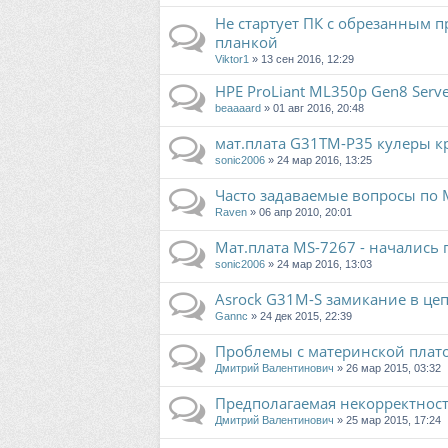
Не стартует ПК с обрезанным 
планкой
Viktor1
» 13 сен 2016, 12:29
HPE ProLiant ML350p Gen8 Ser
beaaaard
» 01 авг 2016, 20:48
мат.плата G31TM-P35 кулеры кр
sonic2006
» 24 мар 2016, 13:25
Часто задаваемые вопросы по 
Raven
» 06 апр 2010, 20:01
Мат.плата MS-7267 - начались
sonic2006
» 24 мар 2016, 13:03
Asrock G31M-S замикание в це
Gannc
» 24 дек 2015, 22:39
Проблемы с материнской плато
Дмитрий Валентинович
» 26 мар 2015, 03:32
Предполагаемая некорректнос
Дмитрий Валентинович
» 25 мар 2015, 17:24