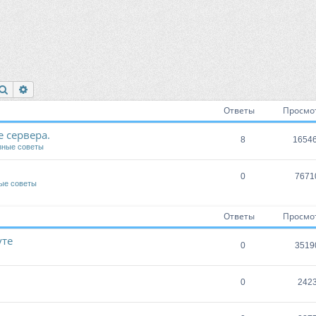
Поиск
Расширенный поиск
Ответы
Просмо
 сервера.
8
1654
зные советы
0
7671
ые советы
Ответы
Просмо
уте
0
3519
0
242