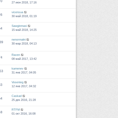
70
27 июн 2018, 17:16
vicensua
26
30 май 2018, 01:19
Sawginmasi
64
15 май 2018, 14:25
nenormalni
89
30 мар 2018, 04:13
Raven
74
08 май 2017, 13:42
kamenev
53
31 янв 2017, 04:05
Vosenteg
83
12 янв 2017, 04:32
Caskad
64
25 дек 2016, 21:28
RTFM
48
01 окт 2016, 16:08