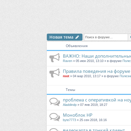
Новая тема
Объявления
ВАЖНО: Наши дополнительные
Raven
» 05 июн 2010, 13:10 » в форуме
Поле
Правила поведения на форуме
root
» 04 мар 2010, 13:17 » в форуме
Полезн
Темы
проблема с оперативкой на но
Aladdindp
» 07 янв 2019, 18:27
Моноблок HP
byte7773
» 25 сен 2018, 16:16
видеокарта в тонкий клиент