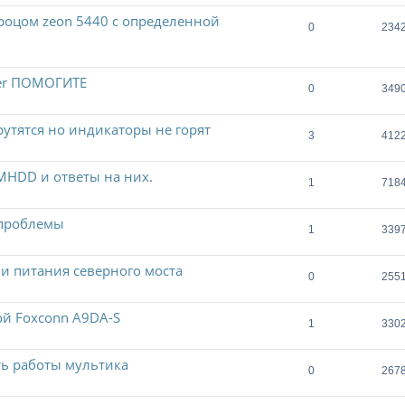
процом zeon 5440 c определенной
0
234
ver ПОМОГИТЕ
0
349
утятся но индикаторы не горят
3
412
MHDD и ответы на них.
1
718
 проблемы
1
339
пи питания северного моста
0
255
й Foxconn A9DA-S
1
330
ть работы мультика
0
267