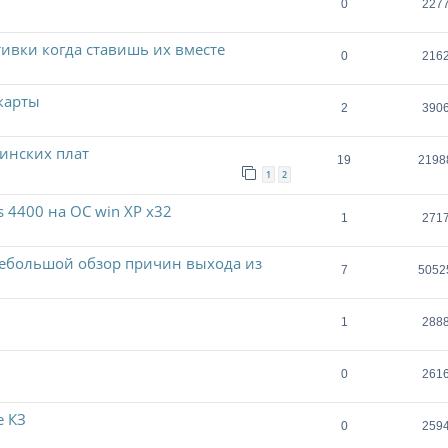
0
227
тивки когда ставишь их вместе
0
216
карты
2
390
инских плат
19
2198
1
2
s 4400 на ОС win XP x32
1
271
небольшой обзор причин выхода из
7
5052
1
288
0
261
е КЗ
0
259