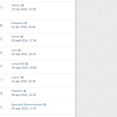
Viktor1
27
13 сен 2016, 12:29
beaaaard
08
01 авг 2016, 20:48
Raven
22
03 май 2016, 17:39
urov
46
05 апр 2016, 16:44
sonic2006
75
24 мар 2016, 13:09
Gannc
17
24 дек 2015, 22:39
Phantom
29
08 апр 2015, 10:43
Дмитрий Валентинович
81
25 мар 2015, 17:24