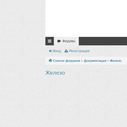
Форумы
с
Вход
Регистрация
ы
Список форумов
Документация
Железо
лк
Железо
и