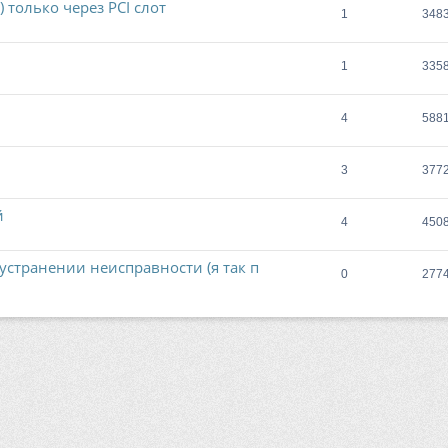
) только через PCI слот
1
348
1
335
4
588
3
377
й
4
450
странении неисправности (я так п
0
277