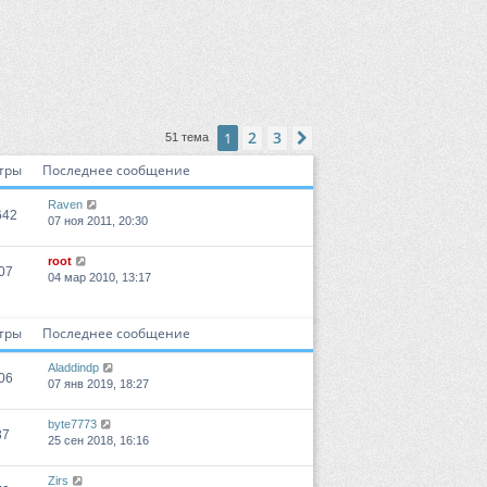
2
3
1
След.
51 тема
тры
Последнее сообщение
Raven
642
07 ноя 2011, 20:30
root
07
04 мар 2010, 13:17
тры
Последнее сообщение
Aladdindp
06
07 янв 2019, 18:27
byte7773
37
25 сен 2018, 16:16
Zirs