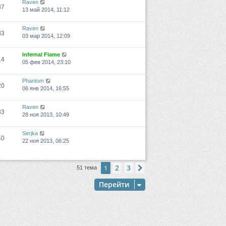
Raven
37
13 май 2014, 11:12
Raven
83
03 мар 2014, 12:09
Infernal Flame
14
05 фев 2014, 23:10
Phantom
20
06 янв 2014, 16:55
Raven
83
28 ноя 2013, 10:49
Serjka
40
22 ноя 2013, 06:25
2
3
1
След.
51 тема
Перейти