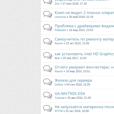
Zirs
» 27 июн 2018, 17:16
Комп не видит 2 планки опера
vicensua
» 30 май 2018, 01:19
Проблема с драйверами видео
Polispast
» 19 мар 2013, 23:53
Самоучитель по ремонту матер
Raven
» 22 окт 2010, 13:26
как установить intel HD Graphic
ildar
» 25 апр 2017, 12:02
Отчего умирают винчестеры: 
Raven
» 16 мар 2010, 10:51
Железо для сервера
Gektor
» 04 сен 2016, 15:29
GA-MA790X-DS4
Caskad
» 25 дек 2016, 21:28
Не запускается материнка посл
RTFM
» 01 окт 2016, 16:08