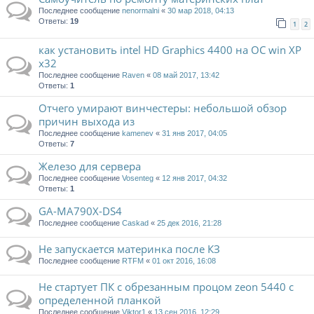
Последнее сообщение
nenormalni
«
30 мар 2018, 04:13
Ответы:
19
1
2
как установить intel HD Graphics 4400 на ОС win XP
x32
Последнее сообщение
Raven
«
08 май 2017, 13:42
Ответы:
1
Отчего умирают винчестеры: небольшой обзор
причин выхода из
Последнее сообщение
kamenev
«
31 янв 2017, 04:05
Ответы:
7
Железо для сервера
Последнее сообщение
Vosenteg
«
12 янв 2017, 04:32
Ответы:
1
GA-MA790X-DS4
Последнее сообщение
Caskad
«
25 дек 2016, 21:28
Не запускается материнка после КЗ
Последнее сообщение
RTFM
«
01 окт 2016, 16:08
Не стартует ПК с обрезанным процом zeon 5440 c
определенной планкой
Последнее сообщение
Viktor1
«
13 сен 2016, 12:29