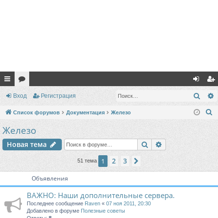
с
ор
хо
ег
Поис
Вход
Регистрация
ы
ум
д
ис
П
Список форумов
Документация
Железо
лк
ы
тр
о
Железо
и
и
ац
Поиск
Расширенный п
Новая тема
с
ия
к
2
3
1
След.
51 тема
Объявления
ВАЖНО: Наши дополнительные сервера.
Последнее сообщение
Raven
«
07 ноя 2011, 20:30
Добавлено в форуме
Полезные советы