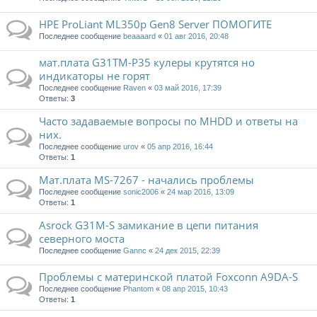
HPE ProLiant ML350p Gen8 Server ПОМОГИТЕ
Последнее сообщение
beaaaard
«
01 авг 2016, 20:48
мат.плата G31TM-P35 кулеры крутятся но
индикаторы не горят
Последнее сообщение
Raven
«
03 май 2016, 17:39
Ответы:
3
Часто задаваемые вопросы по MHDD и ответы на
них.
Последнее сообщение
urov
«
05 апр 2016, 16:44
Ответы:
1
Мат.плата MS-7267 - начались проблемы
Последнее сообщение
sonic2006
«
24 мар 2016, 13:09
Ответы:
1
Asrock G31M-S замикание в цепи питания
северного моста
Последнее сообщение
Gannc
«
24 дек 2015, 22:39
Проблемы с материнской платой Foxconn A9DA-S
Последнее сообщение
Phantom
«
08 апр 2015, 10:43
Ответы:
1