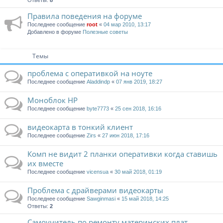
Ответы:
8
Правила поведения на форуме
Последнее сообщение
root
«
04 мар 2010, 13:17
Добавлено в форуме
Полезные советы
Темы
проблема с оперативкой на ноуте
Последнее сообщение
Aladdindp
«
07 янв 2019, 18:27
Моноблок HP
Последнее сообщение
byte7773
«
25 сен 2018, 16:16
видеокарта в тонкий клиент
Последнее сообщение
Zirs
«
27 июн 2018, 17:16
Комп не видит 2 планки оперативки когда ставишь
их вместе
Последнее сообщение
vicensua
«
30 май 2018, 01:19
Проблема с драйверами видеокарты
Последнее сообщение
Sawginmasi
«
15 май 2018, 14:25
Ответы:
2
Самоучитель по ремонту материнских плат