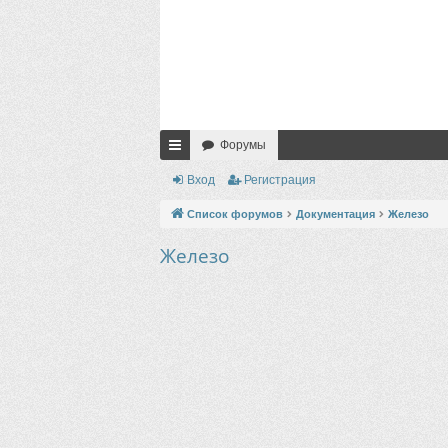
Форумы
с
Вход
Регистрация
ы
Список форумов
Документация
Железо
лк
Железо
и