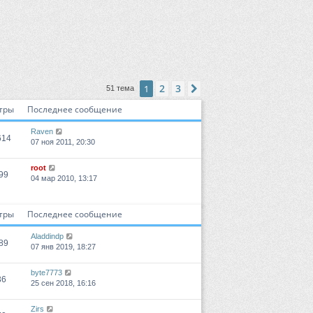
2
3
1
След.
51 тема
тры
Последнее сообщение
Raven
614
07 ноя 2011, 20:30
root
99
04 мар 2010, 13:17
тры
Последнее сообщение
Aladdindp
89
07 янв 2019, 18:27
byte7773
36
25 сен 2018, 16:16
Zirs