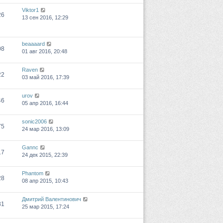
Viktor1
26
13 сен 2016, 12:29
beaaaard
08
01 авг 2016, 20:48
Raven
22
03 май 2016, 17:39
urov
46
05 апр 2016, 16:44
sonic2006
75
24 мар 2016, 13:09
Gannc
17
24 дек 2015, 22:39
Phantom
28
08 апр 2015, 10:43
Дмитрий Валентинович
81
25 мар 2015, 17:24