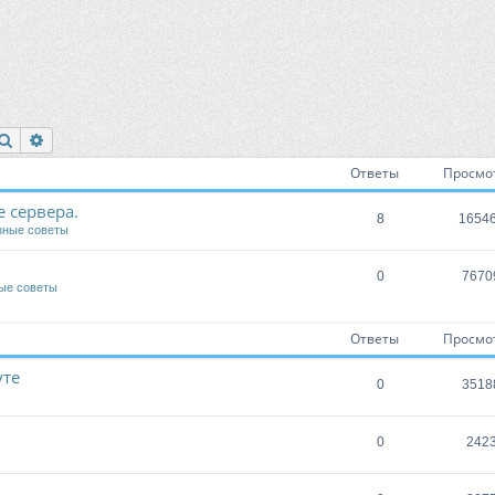
Поиск
Расширенный поиск
Ответы
Просмо
 сервера.
8
1654
зные советы
0
7670
ые советы
Ответы
Просмо
уте
0
3518
0
242