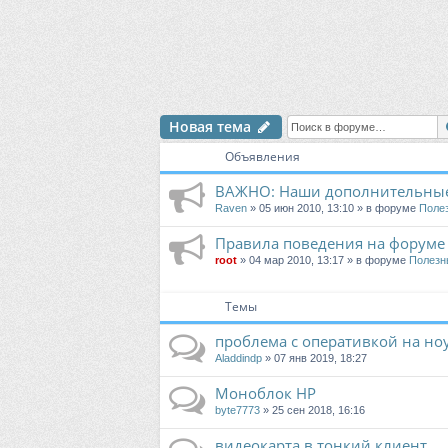
Новая тема
Объявления
ВАЖНО: Наши дополнительные
Raven
» 05 июн 2010, 13:10 » в форуме
Поле
Правила поведения на форуме
root
» 04 мар 2010, 13:17 » в форуме
Полезн
Темы
проблема с оперативкой на но
Aladdindp
» 07 янв 2019, 18:27
Моноблок HP
byte7773
» 25 сен 2018, 16:16
видеокарта в тонкий клиент