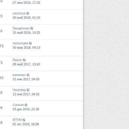
70
27 июн 2018, 17:16
vicensua
23
30 май 2018, 01:19
Sawginmasi
63
15 май 2018, 14:25
nenormalni
73
30 мар 2018, 04:13
Raven
73
08 май 2017, 13:42
kamenev
52
31 янв 2017, 04:05
Vosenteg
83
12 янв 2017, 04:32
Caskad
64
25 дек 2016, 21:28
RTFM
48
01 окт 2016, 16:08