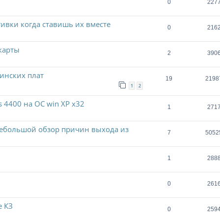
0
227
тивки когда ставишь их вместе
0
216
карты
2
390
инских плат
19
2198
1
2
s 4400 на ОС win XP x32
1
271
небольшой обзор причин выхода из
7
5052
1
288
0
261
е КЗ
0
259