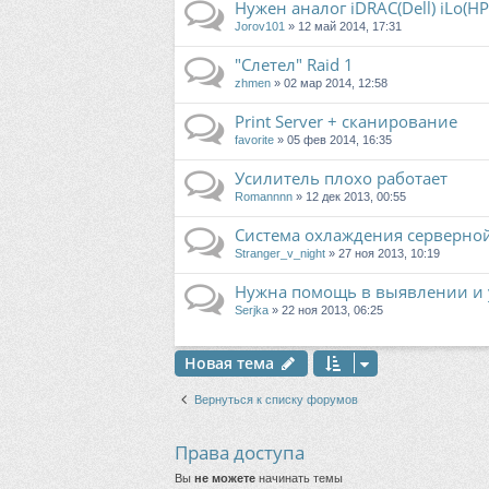
Нужен аналог iDRAC(Dell) iLo(HP
Jorov101
» 12 май 2014, 17:31
"Слетел" Raid 1
zhmen
» 02 мар 2014, 12:58
Print Server + сканирование
favorite
» 05 фев 2014, 16:35
Усилитель плохо работает
Romannnn
» 12 дек 2013, 00:55
Система охлаждения серверно
Stranger_v_night
» 27 ноя 2013, 10:19
Нужна помощь в выявлении и у
Serjka
» 22 ноя 2013, 06:25
Новая тема
Вернуться к списку форумов
Права доступа
Вы
не можете
начинать темы