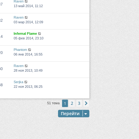
Raven
37
13 май 2014, 11:12
Raven
82
03 мар 2014, 12:09
Infernal Flame
14
05 фев 2014, 23:10
Phantom
20
06 янв 2014, 16:55
Raven
80
28 ноя 2013, 10:49
Serjka
38
22 ноя 2013, 06:25
2
3
1
След.
51 тема
Перейти