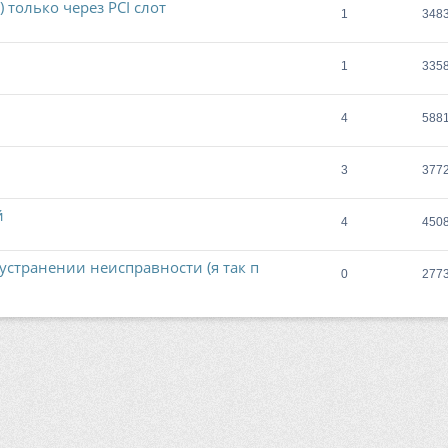
) только через PCI слот
1
348
1
335
4
588
3
377
й
4
450
странении неисправности (я так п
0
277