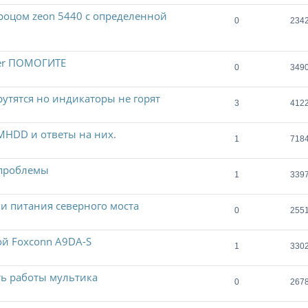
процом zeon 5440 c определенной
0
234
ver ПОМОГИТЕ
0
349
утятся но индикаторы не горят
3
412
MHDD и ответы на них.
1
718
 проблемы
1
339
пи питания северного моста
0
255
й Foxconn A9DA-S
1
330
ть работы мультика
0
267