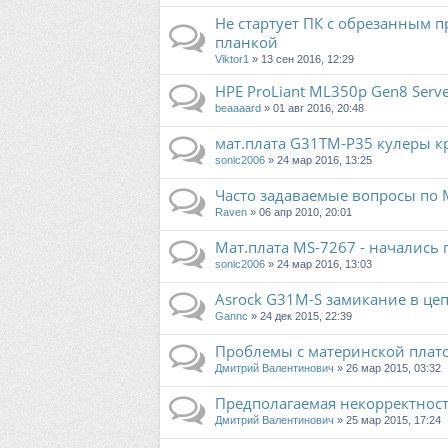
Не стартует ПК с обрезанным 
планкой
Viktor1
» 13 сен 2016, 12:29
HPE ProLiant ML350p Gen8 Ser
beaaaard
» 01 авг 2016, 20:48
мат.плата G31TM-P35 кулеры кр
sonic2006
» 24 мар 2016, 13:25
Часто задаваемые вопросы по 
Raven
» 06 апр 2010, 20:01
Мат.плата MS-7267 - начались
sonic2006
» 24 мар 2016, 13:03
Asrock G31M-S замикание в це
Gannc
» 24 дек 2015, 22:39
Проблемы с материнской плато
Дмитрий Валентинович
» 26 мар 2015, 03:32
Предполагаемая некорректнос
Дмитрий Валентинович
» 25 мар 2015, 17:24