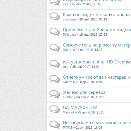
Zirs
» 27 июн 2018, 17:16
Комп не видит 2 планки опера
vicensua
» 30 май 2018, 01:19
Проблема с драйверами видео
Polispast
» 19 мар 2013, 23:53
Самоучитель по ремонту матер
Raven
» 22 окт 2010, 13:26
как установить intel HD Graphic
ildar
» 25 апр 2017, 12:02
Отчего умирают винчестеры: 
Raven
» 16 мар 2010, 10:51
Железо для сервера
Gektor
» 04 сен 2016, 15:29
GA-MA790X-DS4
Caskad
» 25 дек 2016, 21:28
Не запускается материнка посл
RTFM
» 01 окт 2016, 16:08