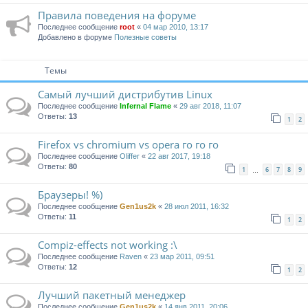
Правила поведения на форуме
Последнее сообщение
root
«
04 мар 2010, 13:17
Добавлено в форуме
Полезные советы
Темы
Самый лучший дистрибутив Linux
Последнее сообщение
Infernal Flame
«
29 авг 2018, 11:07
Ответы:
13
1
2
Firefox vs chromium vs opera го го го
Последнее сообщение
Oliffer
«
22 авг 2017, 19:18
Ответы:
80
1
6
7
8
9
…
Браузеры! %)
Последнее сообщение
Gen1us2k
«
28 июл 2011, 16:32
Ответы:
11
1
2
Compiz-effects not working :\
Последнее сообщение
Raven
«
23 мар 2011, 09:51
Ответы:
12
1
2
Лучший пакетный менеджер
Последнее сообщение
Gen1us2k
«
14 янв 2011, 20:06