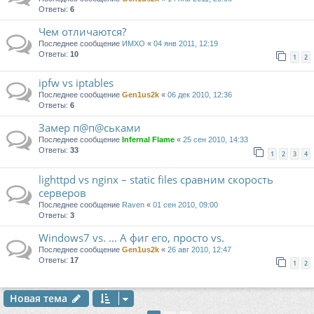
Ответы:
6
Чем отличаются?
Последнее сообщение
ИМХО
«
04 янв 2011, 12:19
Ответы:
10
1
2
ipfw vs iptables
Последнее сообщение
Gen1us2k
«
06 дек 2010, 12:36
Ответы:
6
Замер п@п@ськами
Последнее сообщение
Infernal Flame
«
25 сен 2010, 14:33
Ответы:
33
1
2
3
4
lighttpd vs nginx – static files сравним скорость
серверов
Последнее сообщение
Raven
«
01 сен 2010, 09:00
Ответы:
3
Windows7 vs. ... А фиг его, просто vs.
Последнее сообщение
Gen1us2k
«
26 авг 2010, 12:47
Ответы:
17
1
2
Новая тема