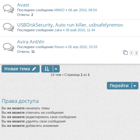
Avast
Последнее сообщение
ИМХО
«
06 авг 2010, 09:54
Ответы:
2
USBDiskSecurity, Auto run killer, usbsafelyremov
Последнее сообщение
zaka
«
26 май 2010, 11:44
Avira AntiVir
Последнее сообщение
Raven
«
05 апр 2010, 10:33
Ответы:
11
1
2
Новая тема
14 тем • Страница
1
из
1
Перейти
Права доступа
Вы
не можете
начинать темы
Вы
не можете
отвечать на сообщения
Вы
не можете
редактировать свои сообщения
Вы
не можете
удалять свои сообщения
Вы
не можете
добавлять вложения