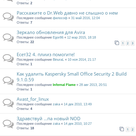
Ответы:
2
Расскажите о Dr.Web давно не слышно о нем
Последнее сообщение
философ
«
31 май 2016, 12:04
Ответы:
7
Зеркало обновления для Avira
Последнее сообщение
Egor86
«
12 мар 2015, 18:18
Ответы:
22
1
2
3
Есет32 4. плииз помогите!
Последнее сообщение
BinuraL
«
10 ноя 2014, 21:17
Ответы:
1
Как удалить Kaspersky Small Office Security 2 Build
9.1.0.59
Последнее сообщение
Infernal Flame
«
28 авг 2013, 20:51
Ответы:
1
Avast_for_linux
Последнее сообщение
zaka
«
14 дек 2010, 13:49
Ответы:
4
Здравствуй ...па новый NOD
Последнее сообщение
zaka
«
14 дек 2010, 10:27
Ответы:
18
1
2