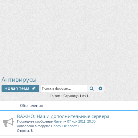
Антивирусы
Поиск
Расширенный п
Новая тема
14 тем • Страница
1
из
1
Объявления
ВАЖНО: Наши дополнительные сервера.
Последнее сообщение
Raven
«
07 ноя 2011, 20:30
Добавлено в форуме
Полезные советы
Ответы:
8