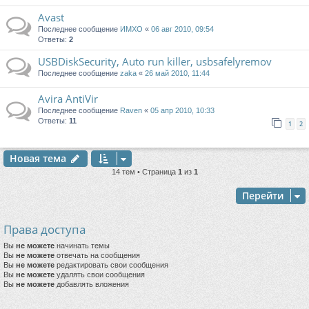
Avast
Последнее сообщение
ИМХО
«
06 авг 2010, 09:54
Ответы:
2
USBDiskSecurity, Auto run killer, usbsafelyremov
Последнее сообщение
zaka
«
26 май 2010, 11:44
Avira AntiVir
Последнее сообщение
Raven
«
05 апр 2010, 10:33
Ответы:
11
1
2
Новая тема
14 тем • Страница
1
из
1
Перейти
Права доступа
Вы
не можете
начинать темы
Вы
не можете
отвечать на сообщения
Вы
не можете
редактировать свои сообщения
Вы
не можете
удалять свои сообщения
Вы
не можете
добавлять вложения