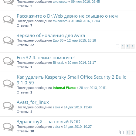
Последнее сообщение
философ
«
09 июн 2016, 02:45
Ответы:
2
Расскажите о Dr.Web давно не слышно о нем
Последнее сообщение
философ
«
31 май 2016, 12:04
Ответы:
7
Зеркало обновления для Avira
Последнее сообщение
Egor86
«
12 мар 2015, 18:18
Ответы:
22
1
2
3
Есет32 4. плииз помогите!
Последнее сообщение
BinuraL
«
10 ноя 2014, 21:17
Ответы:
1
Как удалить Kaspersky Small Office Security 2 Build
9.1.0.59
Последнее сообщение
Infernal Flame
«
28 авг 2013, 20:51
Ответы:
1
Avast_for_linux
Последнее сообщение
zaka
«
14 дек 2010, 13:49
Ответы:
4
Здравствуй ...па новый NOD
Последнее сообщение
zaka
«
14 дек 2010, 10:27
Ответы:
18
1
2