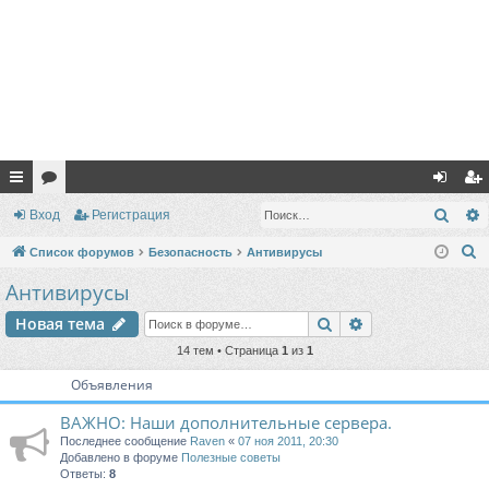
с
ор
хо
ег
Поис
Вход
Регистрация
ы
ум
д
ис
П
Список форумов
Безопасность
Антивирусы
лк
ы
тр
о
Антивирусы
и
и
ац
Поиск
Расширенный п
Новая тема
с
ия
к
14 тем • Страница
1
из
1
Объявления
ВАЖНО: Наши дополнительные сервера.
Последнее сообщение
Raven
«
07 ноя 2011, 20:30
Добавлено в форуме
Полезные советы
Ответы:
8