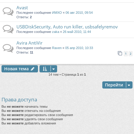
Avast
Последнее сообщение
ИМХО
«
06 авг 2010, 09:54
Ответы:
2
USBDiskSecurity, Auto run killer, usbsafelyremov
Последнее сообщение
zaka
«
26 май 2010, 11:44
Avira AntiVir
Последнее сообщение
Raven
«
05 апр 2010, 10:33
Ответы:
11
1
2
Новая тема
14 тем • Страница
1
из
1
Перейти
Права доступа
Вы
не можете
начинать темы
Вы
не можете
отвечать на сообщения
Вы
не можете
редактировать свои сообщения
Вы
не можете
удалять свои сообщения
Вы
не можете
добавлять вложения