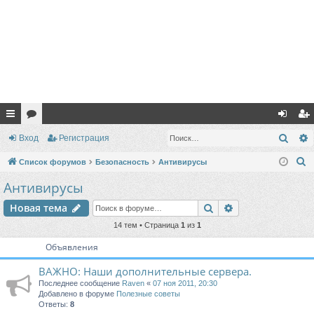
с
ор
хо
ег
Поис
Вход
Регистрация
ы
ум
д
ис
П
Список форумов
Безопасность
Антивирусы
лк
ы
тр
о
Антивирусы
и
и
ац
Поиск
Расширенный п
Новая тема
с
ия
к
14 тем • Страница
1
из
1
Объявления
ВАЖНО: Наши дополнительные сервера.
Последнее сообщение
Raven
«
07 ноя 2011, 20:30
Добавлено в форуме
Полезные советы
Ответы:
8