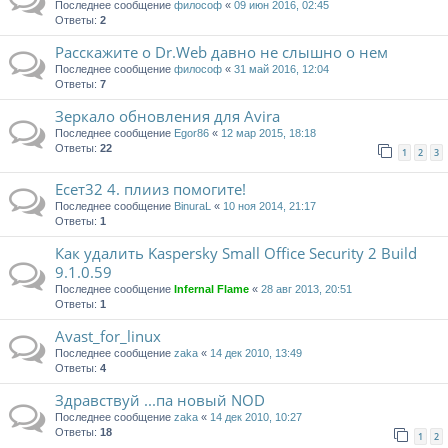
Последнее сообщение
философ
«
09 июн 2016, 02:45
Ответы:
2
Расскажите о Dr.Web давно не слышно о нем
Последнее сообщение
философ
«
31 май 2016, 12:04
Ответы:
7
Зеркало обновления для Avira
Последнее сообщение
Egor86
«
12 мар 2015, 18:18
Ответы:
22
1
2
3
Есет32 4. плииз помогите!
Последнее сообщение
BinuraL
«
10 ноя 2014, 21:17
Ответы:
1
Как удалить Kaspersky Small Office Security 2 Build
9.1.0.59
Последнее сообщение
Infernal Flame
«
28 авг 2013, 20:51
Ответы:
1
Avast_for_linux
Последнее сообщение
zaka
«
14 дек 2010, 13:49
Ответы:
4
Здравствуй ...па новый NOD
Последнее сообщение
zaka
«
14 дек 2010, 10:27
Ответы:
18
1
2