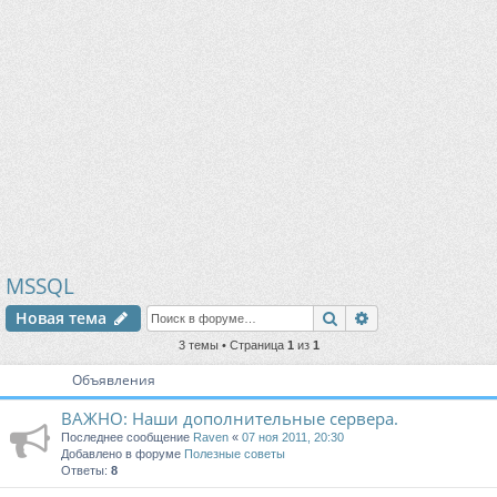
MSSQL
Поиск
Расширенный п
Новая тема
3 темы • Страница
1
из
1
Объявления
ВАЖНО: Наши дополнительные сервера.
Последнее сообщение
Raven
«
07 ноя 2011, 20:30
Добавлено в форуме
Полезные советы
Ответы:
8