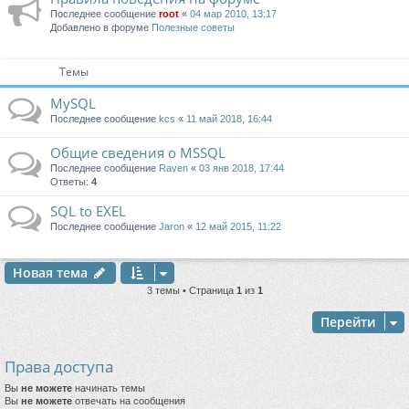
Последнее сообщение
root
«
04 мар 2010, 13:17
Добавлено в форуме
Полезные советы
Темы
MySQL
Последнее сообщение
kcs
«
11 май 2018, 16:44
Общие сведения о MSSQL
Последнее сообщение
Raven
«
03 янв 2018, 17:44
Ответы:
4
SQL to EXEL
Последнее сообщение
Jaron
«
12 май 2015, 11:22
Новая тема
3 темы • Страница
1
из
1
Перейти
Права доступа
Вы
не можете
начинать темы
Вы
не можете
отвечать на сообщения