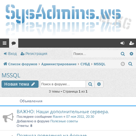
с
ор
хо
ег
Поис
Вход
Регистрация
ы
ум
д
ис
П
Список форумов
Администрирование
СУБД
MSSQL
лк
ы
тр
о
MSSQL
и
и
ац
Поиск
Расширенный п
Новая тема
с
ия
к
3 темы • Страница
1
из
1
Объявления
ВАЖНО: Наши дополнительные сервера.
Последнее сообщение
Raven
«
07 ноя 2011, 20:30
Добавлено в форуме
Полезные советы
Ответы:
8
Правила поведения на форуме