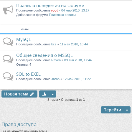
Правила поведения на форуме
Последнее сообщение
root
«
04 мар 2010, 13:17
Добавлено в форуме
Полезные советы
Темы
MySQL
Последнее сообщение
kcs
«
11 май 2018, 16:44
Общие сведения о MSSQL
Последнее сообщение
Raven
«
03 янв 2018, 17:44
Ответы:
4
SQL to EXEL
Последнее сообщение
Jaron
«
12 май 2015, 11:22
Новая тема
3 темы • Страница
1
из
1
Перейти
Права доступа
Вы
не можете
начинать темы