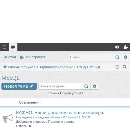
с
ор
хо
ег
Поис
Вход
Регистрация
ы
ум
д
ис
П
Список форумов
Администрирование
СУБД
MSSQL
лк
ы
тр
о
MSSQL
и
и
ац
Поиск
Расширенный п
Новая тема
с
ия
к
3 темы • Страница
1
из
1
Объявления
ВАЖНО: Наши дополнительные сервера.
Последнее сообщение
Raven
«
07 ноя 2011, 20:30
Добавлено в форуме
Полезные советы
Ответы:
8