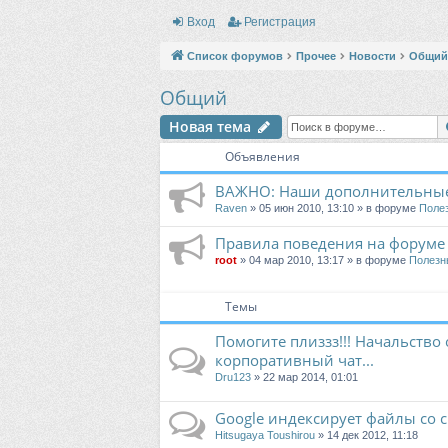
Вход
Регистрация
Список форумов
Прочее
Новости
Общий
Общий
Новая тема
Объявления
ВАЖНО: Наши дополнительные
Raven
» 05 июн 2010, 13:10 » в форуме
Поле
Правила поведения на форуме
root
» 04 мар 2010, 13:17 » в форуме
Полезн
Темы
Помогите плиззз!!! Начальство 
корпоративный чат...
Dru123
» 22 мар 2014, 01:01
Google индексирует файлы со с
Hitsugaya Toushirou
» 14 дек 2012, 11:18