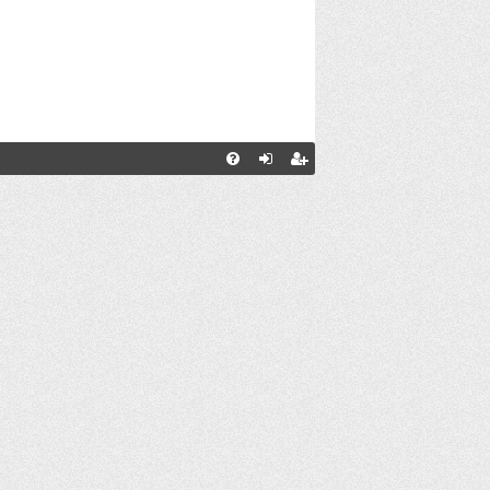
С
FA
хо
ег
Q
д
ис
тр
ац
ия