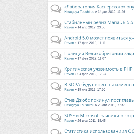
«Лаборатория Касперского» оп
Hitsugaya Toushirou
» 14 дек 2012, 11:26
Стабильный релиз MariaDB 5.5
Raven
» 14 апр 2012, 23:56
Android 5.0 может появиться у
Raven
» 17 фев 2012, 11:11
Полиция Великобритании закры
Raven
» 17 фев 2012, 11:07
Критическая уязвимость в PHP
Raven
» 04 фев 2012, 17:24
В SOPA будут внесены измене
Raven
» 19 янв 2012, 17:50
Стив Джобс покинул пост главы
Hitsugaya Toushirou
» 25 авг 2011, 09:37
SUSE и Microsoft заявили о сот
Raven
» 26 июл 2011, 18:45
Статистика использованиия ОС