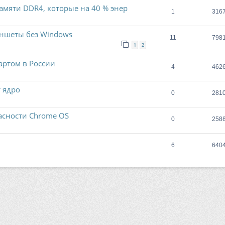
амяти DDR4, которые на 40 % энер
1
316
аншеты без Windows
11
798
1
2
артом в России
4
462
т ядро
0
281
асности Chrome OS
0
258
6
640