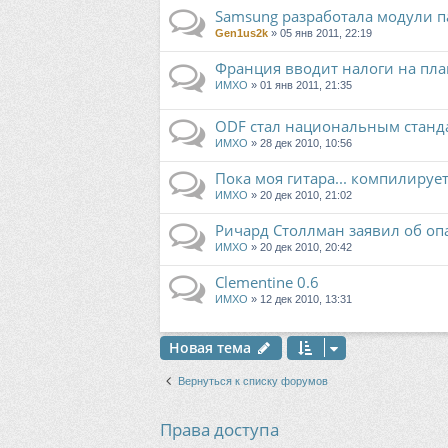
Samsung разработала модули п
Gen1us2k
» 05 янв 2011, 22:19
Франция вводит налоги на пл
ИМХО
» 01 янв 2011, 21:35
ODF стал национальным станд
ИМХО
» 28 дек 2010, 10:56
Пока моя гитара... компилируе
ИМХО
» 20 дек 2010, 21:02
Ричард Столлман заявил об оп
ИМХО
» 20 дек 2010, 20:42
Clementine 0.6
ИМХО
» 12 дек 2010, 13:31
Новая тема
Вернуться к списку форумов
Права доступа