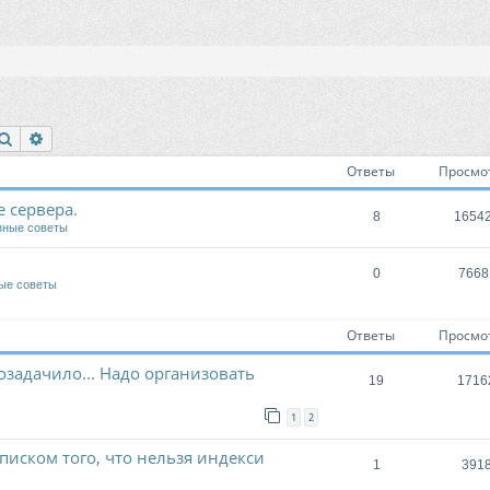
Поиск
Расширенный поиск
Ответы
Просмо
 сервера.
8
1654
зные советы
0
7668
ые советы
Ответы
Просмо
озадачило... Надо организовать
19
1716
1
2
писком того, что нельзя индекси
1
391