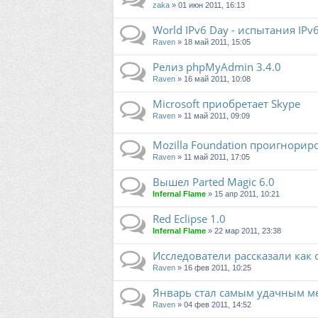
zaka
» 01 июн 2011, 16:13
World IPv6 Day - испытания IP
Raven
» 18 май 2011, 15:05
Релиз phpMyAdmin 3.4.0
Raven
» 16 май 2011, 10:08
Microsoft приобретает Skype
Raven
» 11 май 2011, 09:09
Mozilla Foundation проигнори
Raven
» 11 май 2011, 17:05
Вышел Parted Magic 6.0
Infernal Flame
» 15 апр 2011, 10:21
Red Eclipse 1.0
Infernal Flame
» 22 мар 2011, 23:38
Исследователи рассказали как
Raven
» 16 фев 2011, 10:25
Январь стал самым удачным м
Raven
» 04 фев 2011, 14:52