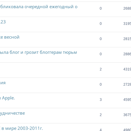
убликовала очередной ежегодный о
0
268
.23
0
319
же весной
0
281
ла блог и грозит блоггерам тюрьм
0
288
2
431
ния
0
272
 Apple.
3
459
рудничестве
2
367
 в мире 2003-2011г.
4
498