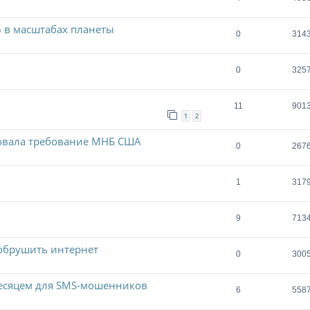
v6 в масштабах планеты
0
314
0
325
11
901
1
2
ровала требование МНБ США
0
267
1
317
9
713
 обрушить интернет
0
300
есяцем для SMS-мошенников
6
558