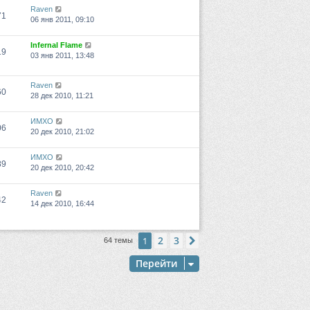
Raven
71
06 янв 2011, 09:10
Infernal Flame
19
03 янв 2011, 13:48
Raven
60
28 дек 2010, 11:21
ИМХО
06
20 дек 2010, 21:02
ИМХО
89
20 дек 2010, 20:42
Raven
42
14 дек 2010, 16:44
2
3
1
След.
64 темы
Перейти