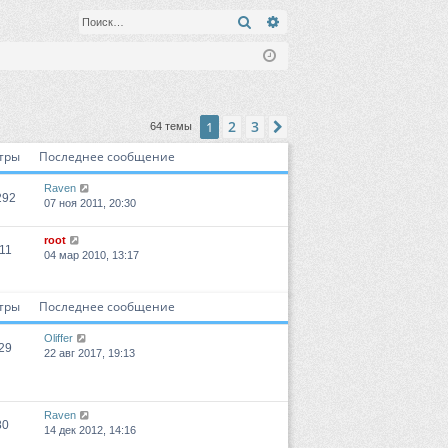
Поиск
Расширенный поиск
2
3
1
След.
64 темы
тры
Последнее сообщение
Raven
292
07 ноя 2011, 20:30
root
11
04 мар 2010, 13:17
тры
Последнее сообщение
Oliffer
29
22 авг 2017, 19:13
Raven
80
14 дек 2012, 14:16