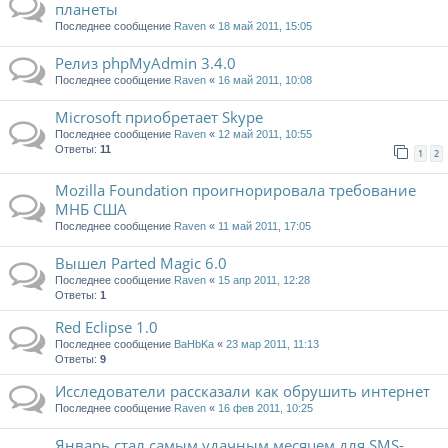
планеты
Последнее сообщение
Raven
«
18 май 2011, 15:05
Релиз phpMyAdmin 3.4.0
Последнее сообщение
Raven
«
16 май 2011, 10:08
Microsoft приобретает Skype
Последнее сообщение
Raven
«
12 май 2011, 10:55
Ответы:
11
1
2
Mozilla Foundation проигнорировала требование
МНБ США
Последнее сообщение
Raven
«
11 май 2011, 17:05
Вышел Parted Magic 6.0
Последнее сообщение
Raven
«
15 апр 2011, 12:28
Ответы:
1
Red Eclipse 1.0
Последнее сообщение
BaHbKa
«
23 мар 2011, 11:13
Ответы:
9
Исследователи рассказали как обрушить интернет
Последнее сообщение
Raven
«
16 фев 2011, 10:25
Январь стал самым удачным месяцем для SMS-