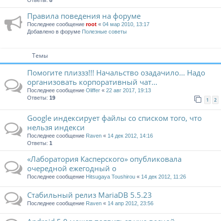
Ответы:
8
Правила поведения на форуме
Последнее сообщение
root
«
04 мар 2010, 13:17
Добавлено в форуме
Полезные советы
Темы
Помогите плиззз!!! Начальство озадачило... Надо
организовать корпоративный чат...
Последнее сообщение
Oliffer
«
22 авг 2017, 19:13
Ответы:
19
1
2
Google индексирует файлы со списком того, что
нельзя индекси
Последнее сообщение
Raven
«
14 дек 2012, 14:16
Ответы:
1
«Лаборатория Касперского» опубликовала
очередной ежегодный о
Последнее сообщение
Hitsugaya Toushirou
«
14 дек 2012, 11:26
Стабильный релиз MariaDB 5.5.23
Последнее сообщение
Raven
«
14 апр 2012, 23:56