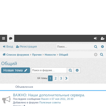
с
ор
хо
ег
Поис
Вход
Регистрация
ы
ум
д
ис
П
Список форумов
Прочее
Новости
Общий
лк
ы
тр
о
Общий
и
и
ац
Поиск
Расширенный п
Новая тема
с
ия
к
2
3
1
След.
64 темы
Объявления
ВАЖНО: Наши дополнительные сервера.
Последнее сообщение
Raven
«
07 ноя 2011, 20:30
Добавлено в форуме
Полезные советы