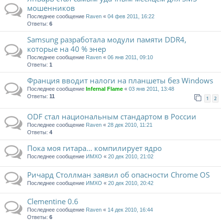
мошенников
Последнее сообщение
Raven
«
04 фев 2011, 16:22
Ответы:
6
Samsung разработала модули памяти DDR4,
которые на 40 % энер
Последнее сообщение
Raven
«
06 янв 2011, 09:10
Ответы:
1
Франция вводит налоги на планшеты без Windows
Последнее сообщение
Infernal Flame
«
03 янв 2011, 13:48
Ответы:
11
1
2
ODF стал национальным стандартом в России
Последнее сообщение
Raven
«
28 дек 2010, 11:21
Ответы:
4
Пока моя гитара... компилирует ядро
Последнее сообщение
ИМХО
«
20 дек 2010, 21:02
Ричард Столлман заявил об опасности Chrome OS
Последнее сообщение
ИМХО
«
20 дек 2010, 20:42
Clementine 0.6
Последнее сообщение
Raven
«
14 дек 2010, 16:44
Ответы:
6