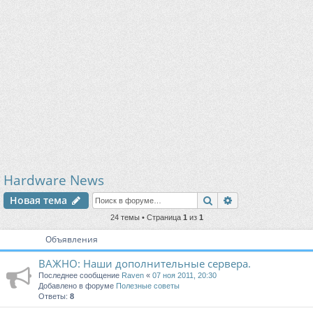
Hardware News
Поиск
Расширенный п
Новая тема
24 темы • Страница
1
из
1
Объявления
ВАЖНО: Наши дополнительные сервера.
Последнее сообщение
Raven
«
07 ноя 2011, 20:30
Добавлено в форуме
Полезные советы
Ответы:
8