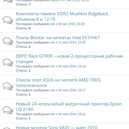
Последнее сообщение
Raven
«
27 авг 2010, 09:26
Ответы:
7
Комплекты памяти DDR3 Mushkin Ridgeback
объёмом 8 и 12 Гб
Последнее сообщение
sim
«
03 авг 2010, 23:20
Ответы:
5
Платы Biostar на чипсетах Intel P67/H67
Последнее сообщение
sim
«
11 июн 2010, 13:35
Ответы:
2
DEPO Race G790R – новая 2-процессорная рабочая
станция
Последнее сообщение
sim
«
02 июн 2010, 19:19
Ответы:
1
Список плат ASUS на чипсете AMD 780G
пополненился
Последнее сообщение
sim
«
02 июн 2010, 19:17
Ответы:
1
Новый 24-игольчатый матричный принтер Epson
LQ-2190
Последнее сообщение
sim
«
02 июн 2010, 19:11
Ответы:
1
Новые модели Sony VAIO — март 2010