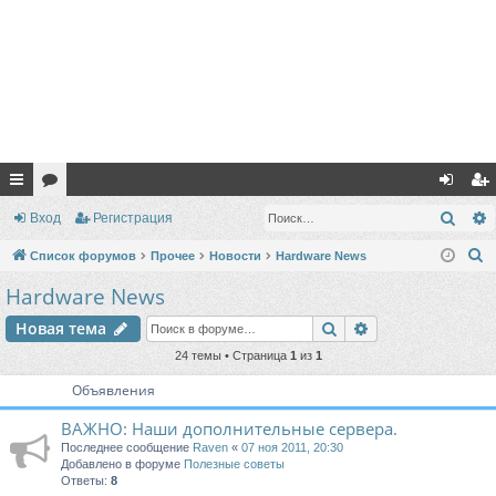
с
ор
хо
ег
Поис
Вход
Регистрация
ы
ум
д
ис
П
Список форумов
Прочее
Новости
Hardware News
лк
ы
тр
о
Hardware News
и
и
ац
Поиск
Расширенный п
Новая тема
с
ия
к
24 темы • Страница
1
из
1
Объявления
ВАЖНО: Наши дополнительные сервера.
Последнее сообщение
Raven
«
07 ноя 2011, 20:30
Добавлено в форуме
Полезные советы
Ответы:
8