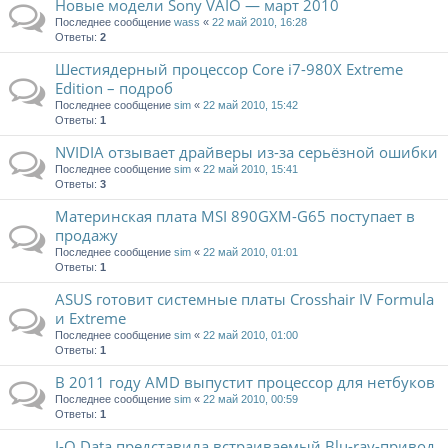
Новые модели Sony VAIO — март 2010
Последнее сообщение
wass
«
22 май 2010, 16:28
Ответы:
2
Шестиядерный процессор Core i7-980X Extreme
Edition – подроб
Последнее сообщение
sim
«
22 май 2010, 15:42
Ответы:
1
NVIDIA отзывает драйверы из-за серьёзной ошибки
Последнее сообщение
sim
«
22 май 2010, 15:41
Ответы:
3
Материнская плата MSI 890GXM-G65 поступает в
продажу
Последнее сообщение
sim
«
22 май 2010, 01:01
Ответы:
1
ASUS готовит системные платы Crosshair IV Formula
и Extreme
Последнее сообщение
sim
«
22 май 2010, 01:00
Ответы:
1
В 2011 году AMD выпустит процессор для нетбуков
Последнее сообщение
sim
«
22 май 2010, 00:59
Ответы:
1
I-O Data представила встраиваемый Blu-ray-привод