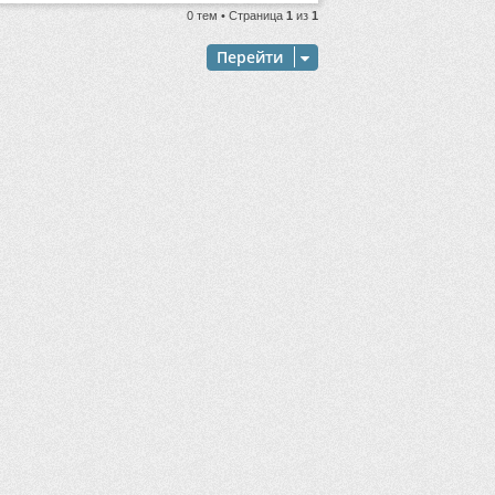
0 тем • Страница
1
из
1
Перейти