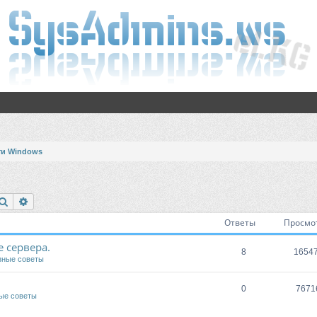
ти Windows
Поиск
Расширенный поиск
Ответы
Просмо
 сервера.
8
1654
зные советы
0
7671
ые советы