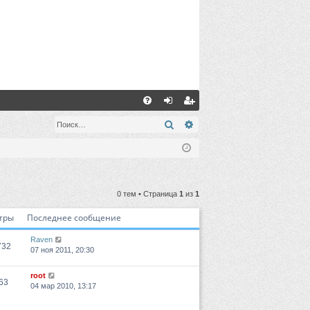
С
FA
хо
ег
Поиск
Расширенный поиск
Q
д
ис
тр
ац
0 тем • Страница
1
из
1
ия
тры
Последнее сообщение
Raven
732
07 ноя 2011, 20:30
root
63
04 мар 2010, 13:17