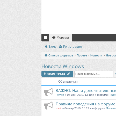
Форумы
с
Вход
Регистрация
ы
Список форумов
Прочее
Новости
Новос
лк
Новости Windows
и
Новая тема
Объявления
ВАЖНО: Наши дополнительные
Raven
» 05 июн 2010, 13:10 » в форуме
Поле
Правила поведения на форуме
root
» 04 мар 2010, 13:17 » в форуме
Полезн