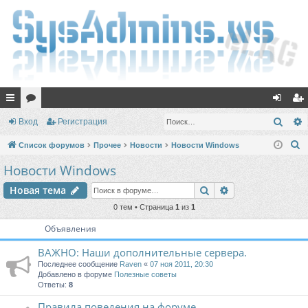
с
ор
хо
ег
Поис
Вход
Регистрация
ы
ум
д
ис
П
Список форумов
Прочее
Новости
Новости Windows
лк
ы
тр
о
Новости Windows
и
и
ац
Поиск
Расширенный п
Новая тема
с
ия
к
0 тем • Страница
1
из
1
Объявления
ВАЖНО: Наши дополнительные сервера.
Последнее сообщение
Raven
«
07 ноя 2011, 20:30
Добавлено в форуме
Полезные советы
Ответы:
8
Правила поведения на форуме