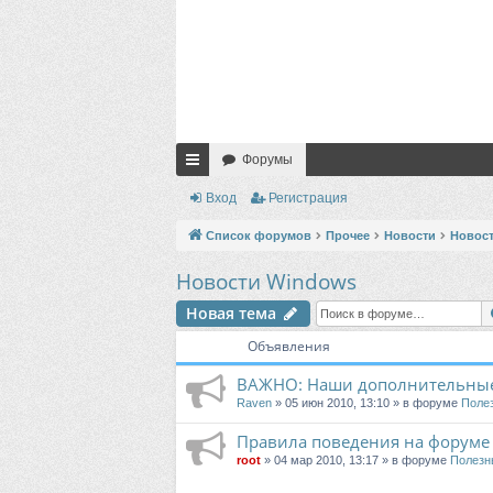
Форумы
с
Вход
Регистрация
ы
Список форумов
Прочее
Новости
Новос
лк
Новости Windows
и
Новая тема
Объявления
ВАЖНО: Наши дополнительные
Raven
» 05 июн 2010, 13:10 » в форуме
Поле
Правила поведения на форуме
root
» 04 мар 2010, 13:17 » в форуме
Полезн