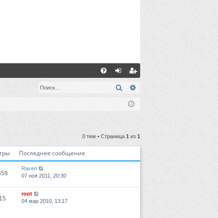
С
FA
хо
ег
Поиск
Расширенный поиск
Q
д
ис
тр
ац
0 тем • Страница
1
из
1
ия
тры
Последнее сообщение
Raven
659
07 ноя 2011, 20:30
root
15
04 мар 2010, 13:17