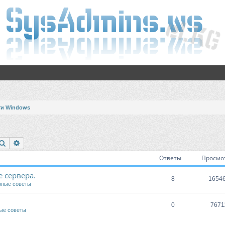
ти Windows
Поиск
Расширенный поиск
Ответы
Просмо
 сервера.
8
1654
зные советы
0
7671
ые советы