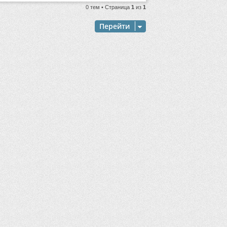
0 тем • Страница
1
из
1
Перейти