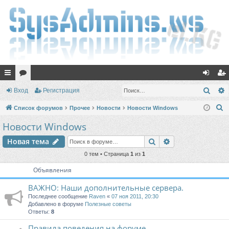
с
ор
хо
ег
Поис
Вход
Регистрация
ы
ум
д
ис
П
Список форумов
Прочее
Новости
Новости Windows
лк
ы
тр
о
Новости Windows
и
и
ац
Поиск
Расширенный п
Новая тема
с
ия
к
0 тем • Страница
1
из
1
Объявления
ВАЖНО: Наши дополнительные сервера.
Последнее сообщение
Raven
«
07 ноя 2011, 20:30
Добавлено в форуме
Полезные советы
Ответы:
8
Правила поведения на форуме