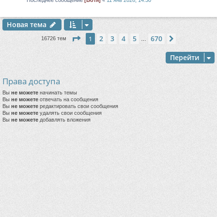
Последнее сообщение
[Ботя]
«
11 янв 2026, 14:30
Новая тема
Страница
1
из
670
2
3
4
5
670
1
След.
16726 тем
…
Перейти
Права доступа
Вы
не можете
начинать темы
Вы
не можете
отвечать на сообщения
Вы
не можете
редактировать свои сообщения
Вы
не можете
удалять свои сообщения
Вы
не можете
добавлять вложения