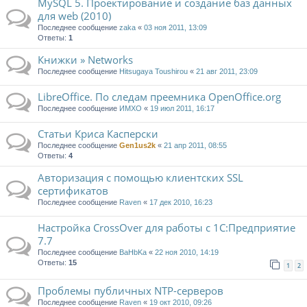
MySQL 5. Проектирование и создание баз данных
для web (2010)
Последнее сообщение
zaka
«
03 ноя 2011, 13:09
Ответы:
1
Книжки » Networks
Последнее сообщение
Hitsugaya Toushirou
«
21 авг 2011, 23:09
LibreOffice. По следам преемника OpenOffice.org
Последнее сообщение
ИМХО
«
19 июл 2011, 16:17
Статьи Криса Касперски
Последнее сообщение
Gen1us2k
«
21 апр 2011, 08:55
Ответы:
4
Авторизация с помощью клиентских SSL
сертификатов
Последнее сообщение
Raven
«
17 дек 2010, 16:23
Настройка CrossOver для работы с 1С:Предприятие
7.7
Последнее сообщение
BaHbKa
«
22 ноя 2010, 14:19
Ответы:
15
1
2
Проблемы публичных NTP-серверов
Последнее сообщение
Raven
«
19 окт 2010, 09:26