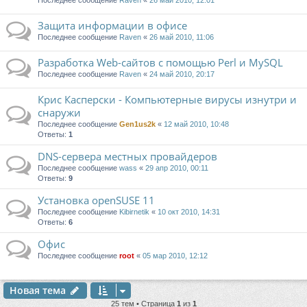
Последнее сообщение
Raven
«
26 май 2010, 12:01
Защита информации в офисе
Последнее сообщение
Raven
«
26 май 2010, 11:06
Разработка Web-сайтов с помощью Perl и MySQL
Последнее сообщение
Raven
«
24 май 2010, 20:17
Крис Касперски - Компьютерные вирусы изнутри и
снаружи
Последнее сообщение
Gen1us2k
«
12 май 2010, 10:48
Ответы:
1
DNS-сервера местных провайдеров
Последнее сообщение
wass
«
29 апр 2010, 00:11
Ответы:
9
Установка openSUSE 11
Последнее сообщение
Kibirnetik
«
10 окт 2010, 14:31
Ответы:
6
Офис
Последнее сообщение
root
«
05 мар 2010, 12:12
Новая тема
25 тем • Страница
1
из
1