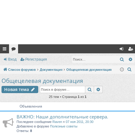
с
ор
хо
ег
Поис
Вход
Регистрация
ы
ум
д
ис
П
Список форумов
Документация
Общецелевая документация
лк
ы
тр
о
Общецелевая документация
и
и
ац
Поиск
Расширенный п
Новая тема
с
ия
к
25 тем • Страница
1
из
1
Объявления
ВАЖНО: Наши дополнительные сервера.
Последнее сообщение
Raven
«
07 ноя 2011, 20:30
Добавлено в форуме
Полезные советы
Ответы:
8