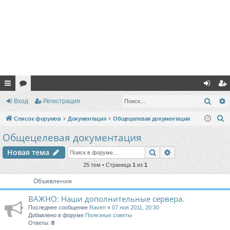
с
ор
хо
ег
Поис
Вход
Регистрация
ы
ум
д
ис
П
Список форумов
Документация
Общецелевая документация
лк
ы
тр
о
Общецелевая документация
и
и
ац
Поиск
Расширенный п
Новая тема
с
ия
к
25 тем • Страница
1
из
1
Объявления
ВАЖНО: Наши дополнительные сервера.
Последнее сообщение
Raven
«
07 ноя 2011, 20:30
Добавлено в форуме
Полезные советы
Ответы:
8