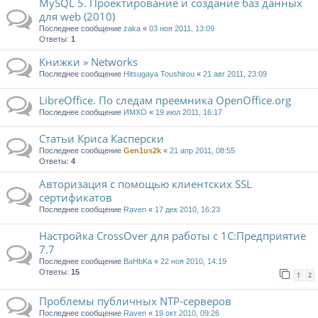
MySQL 5. Проектирование и создание баз данных
для web (2010)
Последнее сообщение
zaka
«
03 ноя 2011, 13:09
Ответы:
1
Книжки » Networks
Последнее сообщение
Hitsugaya Toushirou
«
21 авг 2011, 23:09
LibreOffice. По следам преемника OpenOffice.org
Последнее сообщение
ИМХО
«
19 июл 2011, 16:17
Статьи Криса Касперски
Последнее сообщение
Gen1us2k
«
21 апр 2011, 08:55
Ответы:
4
Авторизация с помощью клиентских SSL
сертификатов
Последнее сообщение
Raven
«
17 дек 2010, 16:23
Настройка CrossOver для работы с 1С:Предприятие
7.7
Последнее сообщение
BaHbKa
«
22 ноя 2010, 14:19
Ответы:
15
1
2
Проблемы публичных NTP-серверов
Последнее сообщение
Raven
«
19 окт 2010, 09:26