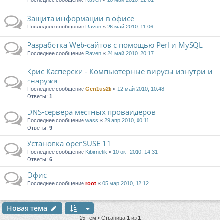
Последнее сообщение
Raven
«
26 май 2010, 12:01
Защита информации в офисе
Последнее сообщение
Raven
«
26 май 2010, 11:06
Разработка Web-сайтов с помощью Perl и MySQL
Последнее сообщение
Raven
«
24 май 2010, 20:17
Крис Касперски - Компьютерные вирусы изнутри и
снаружи
Последнее сообщение
Gen1us2k
«
12 май 2010, 10:48
Ответы:
1
DNS-сервера местных провайдеров
Последнее сообщение
wass
«
29 апр 2010, 00:11
Ответы:
9
Установка openSUSE 11
Последнее сообщение
Kibirnetik
«
10 окт 2010, 14:31
Ответы:
6
Офис
Последнее сообщение
root
«
05 мар 2010, 12:12
Новая тема
25 тем • Страница
1
из
1