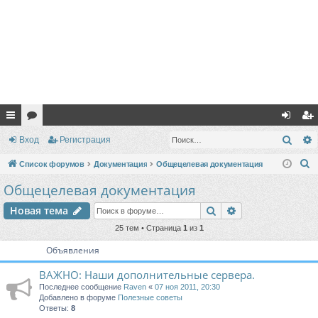
с
ор
хо
ег
Поис
Вход
Регистрация
ы
ум
д
ис
П
Список форумов
Документация
Общецелевая документация
лк
ы
тр
о
Общецелевая документация
и
и
ац
Поиск
Расширенный п
Новая тема
с
ия
к
25 тем • Страница
1
из
1
Объявления
ВАЖНО: Наши дополнительные сервера.
Последнее сообщение
Raven
«
07 ноя 2011, 20:30
Добавлено в форуме
Полезные советы
Ответы:
8