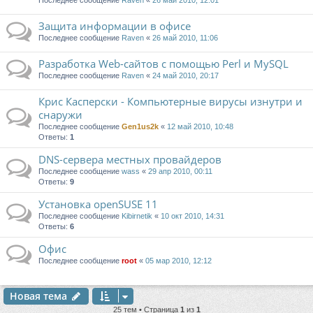
Последнее сообщение
Raven
«
26 май 2010, 12:01
Защита информации в офисе
Последнее сообщение
Raven
«
26 май 2010, 11:06
Разработка Web-сайтов с помощью Perl и MySQL
Последнее сообщение
Raven
«
24 май 2010, 20:17
Крис Касперски - Компьютерные вирусы изнутри и
снаружи
Последнее сообщение
Gen1us2k
«
12 май 2010, 10:48
Ответы:
1
DNS-сервера местных провайдеров
Последнее сообщение
wass
«
29 апр 2010, 00:11
Ответы:
9
Установка openSUSE 11
Последнее сообщение
Kibirnetik
«
10 окт 2010, 14:31
Ответы:
6
Офис
Последнее сообщение
root
«
05 мар 2010, 12:12
Новая тема
25 тем • Страница
1
из
1