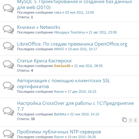
MySQL 5. Проектирование и создание баз данных
для web (2010)
Последнее сообщение
zaka
«
03 ноя 2011, 13:09
Ответы:
1
Книжки » Networks
Последнее сообщение
Hitsugaya Toushirou
«
21 авг 2011, 23:09
LibreOffice. По следам преемника OpenOffice.org
Последнее сообщение
ИМХО
«
19 июл 2011, 16:17
Статьи Криса Касперски
Последнее сообщение
Gen1us2k
«
21 апр 2011, 08:55
Ответы:
4
Авторизация с помощью клиентских SSL
сертификатов
Последнее сообщение
Raven
«
17 дек 2010, 16:23
Настройка CrossOver для работы с 1С:Предприятие
7.7
Последнее сообщение
BaHbKa
«
22 ноя 2010, 14:19
Ответы:
15
1
2
Проблемы публичных NTP-серверов
Последнее сообщение
Raven
«
19 окт 2010, 09:26