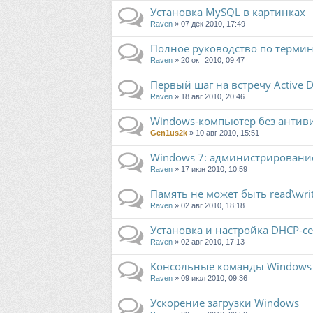
Установка MySQL в картинках
Raven
» 07 дек 2010, 17:49
Полное руководство по терми
Raven
» 20 окт 2010, 09:47
Первый шаг на встречу Active D
Raven
» 18 авг 2010, 20:46
Windows-компьютер без антив
Gen1us2k
» 10 авг 2010, 15:51
Windows 7: администрирование
Raven
» 17 июн 2010, 10:59
Память не может быть read\wri
Raven
» 02 авг 2010, 18:18
Установка и настройка DHCP-се
Raven
» 02 авг 2010, 17:13
Консольные команды Windows
Raven
» 09 июл 2010, 09:36
Ускорение загрузки Windows