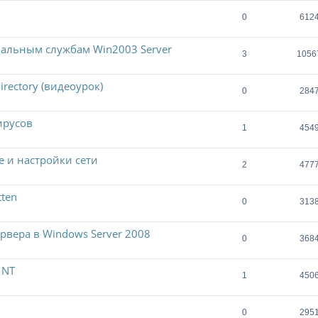
0
612
нальным службам Win2003 Server
3
1056
irectory (видеоурок)
0
284
ирусов
1
454
 и настройки сети
2
477
tten
0
313
рвера в Windows Server 2008
0
368
 NT
1
450
0
295