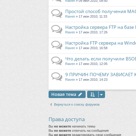
Raven
» 09 июл 2010, 09:50
Простой способ получения MAC
Raven
» 17 июн 2010, 11:33
Настройка сервера FTP на базе 
Raven
» 17 июн 2010, 17:26
Настройка FTP сервера на Windows
Raven
» 17 июн 2010, 16:58
Что делать если получили BSO
Raven
» 17 июн 2010, 12:05
9 ПРИЧИН ПОЧЕМУ ЗАВИСАЕТ
Raven
» 17 июн 2010, 14:23
Новая тема
Вернуться к списку форумов
Права доступа
Вы
не можете
начинать темы
Вы
не можете
отвечать на сообщения
Вы
не можете
редактировать свои сообщения