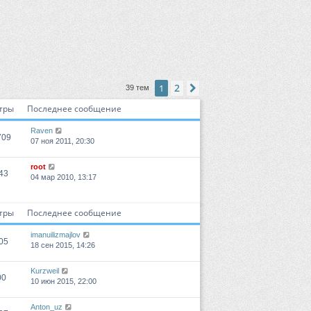
2
1
След.
39 тем
тры
Последнее сообщение
Raven
709
07 ноя 2011, 20:30
root
43
04 мар 2010, 13:17
тры
Последнее сообщение
imanuilizmajlov
05
18 сен 2015, 14:26
Kurzweil
00
10 июн 2015, 22:00
Anton_uz