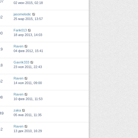
07
02 июн 2015, 02:18
jasomelodic
82
25 мар 2015, 13:57
Farik013
80
18 апр 2013, 14:03
Raven
19
04 фев 2012, 15:41
Gavrik333
18
23 ноя 2011, 22:43
Raven
62
14 ноя 2011, 09:00
Raven
08
10 фев 2011, 11:53
zaka
49
05 янв 2011, 11:35
Raven
42
13 дек 2010, 16:29