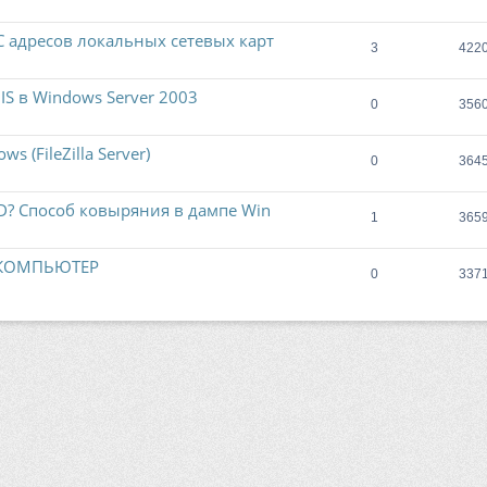
 адресов локальных сетевых карт
3
422
IIS в Windows Server 2003
0
356
 (FileZilla Server)
0
364
D? Способ ковыряния в дампе Win
1
365
 КОМПЬЮТЕР
0
337