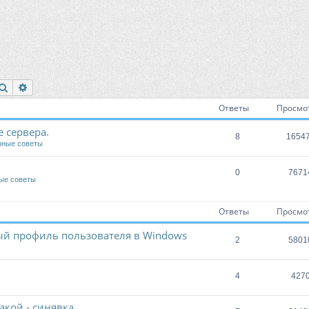
Поиск
Расширенный поиск
Ответы
Просмо
 сервера.
8
1654
зные советы
0
7671
ые советы
Ответы
Просмо
ый профиль пользователя в Windows
2
5801
4
427
акой - синявка.