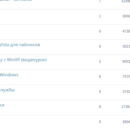
7
3149
1
365
0
473
Vista для чайников
0
302
у с WinXP (видеоурок)
2
600
д Windows
6
757
 службы
0
374
ки
8
1736
0
280