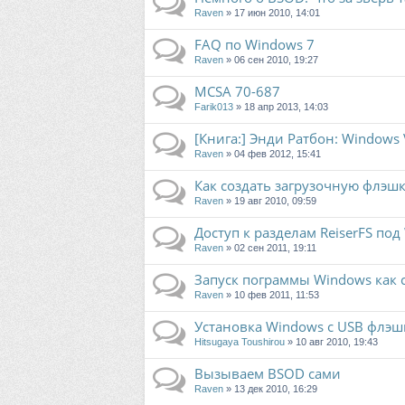
Raven
» 17 июн 2010, 14:01
FAQ по Windows 7
Raven
» 06 сен 2010, 19:27
MCSA 70-687
Farik013
» 18 апр 2013, 14:03
[Книга:] Энди Ратбон: Windows 
Raven
» 04 фев 2012, 15:41
Как создать загрузочную флэшк
Raven
» 19 авг 2010, 09:59
Доступ к разделам ReiserFS по
Raven
» 02 сен 2011, 19:11
Запуск пограммы Windows как
Raven
» 10 фев 2011, 11:53
Установка Windows с USB флэш
Hitsugaya Toushirou
» 10 авг 2010, 19:43
Вызываем BSOD сами
Raven
» 13 дек 2010, 16:29