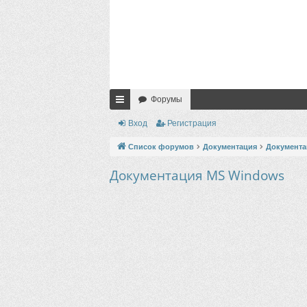
Форумы
с
Вход
Регистрация
ы
Список форумов
Документация
Документа
лк
Документация MS Windows
и