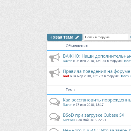
Новая тема
Объявления
ВАЖНО: Наши дополнительные
Raven
» 05 июн 2010, 13:10 » в форуме
Поле
Правила поведения на форуме
root
» 04 мар 2010, 13:17 » в форуме
Полезн
Темы
Как восстановить поврежденн
Raven
» 17 июн 2010, 13:17
BSoD при загрузке Cubase SX
Kurzweil
» 30 май 2015, 22:21
Немного о BSOD: Что за зверь т