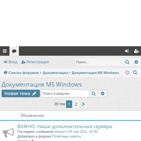
с
ор
хо
ег
Поис
Вход
Регистрация
ы
ум
д
ис
П
Список форумов
Документация
Документация MS Windows
лк
ы
тр
о
Документация MS Windows
и
и
ац
Поиск
Расширенный п
Новая тема
с
ия
к
2
1
След.
39 тем
Объявления
ВАЖНО: Наши дополнительные сервера.
Последнее сообщение
Raven
«
07 ноя 2011, 20:30
Добавлено в форуме
Полезные советы