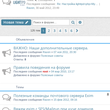
Темы
:
4
,
Сообщения
:
7
Последнее сообщение:
Re: Настройка lighttpd+php+My…
Raven
, 30 май 2012, 23:49
Поиск
Расширенный п
Новая тема
2
3
4
5
6
1
След.
126 тем
Объявления
ВАЖНО: Наши дополнительные сервера.
Последнее сообщение
Raven
«
07 ноя 2011, 20:30
Добавлено в форуме
Полезные советы
Ответы:
8
Правила поведения на форуме
Последнее сообщение
root
«
04 мар 2010, 13:17
Добавлено в форуме
Полезные советы
Темы
Полезные команды почтового сервера Exim
Последнее сообщение
Raven
«
15 фев 2012, 09:16
Вяжем exim c SES/Mailgun при куче доменов