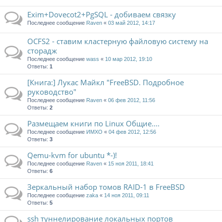
Exim+Dovecot2+PgSQL - добиваем связку
Последнее сообщение
Raven
«
03 май 2012, 14:17
OCFS2 - ставим кластерную файловую систему на
сторадж
Последнее сообщение
wass
«
10 мар 2012, 19:10
Ответы:
1
[Книга:] Лукас Майкл "FreeBSD. Подробное
руководство"
Последнее сообщение
Raven
«
06 фев 2012, 11:56
Ответы:
2
Размещаем книги по Linux Общие....
Последнее сообщение
ИМХО
«
04 фев 2012, 12:56
Ответы:
3
Qemu-kvm for ubuntu *-)!
Последнее сообщение
Raven
«
15 ноя 2011, 18:41
Ответы:
6
Зеркальный набор томов RAID-1 в FreeBSD
Последнее сообщение
zaka
«
14 ноя 2011, 09:11
Ответы:
5
ssh туннелирование локальных портов