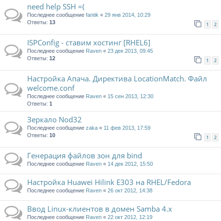
need help SSH =(
Последнее сообщение
fantik
«
29 янв 2014, 10:29
Ответы:
13
1
2
ISPConfig - ставим хостинг [RHEL6]
Последнее сообщение
Raven
«
23 дек 2013, 09:45
Ответы:
12
1
2
Настройка Апача. Директива LocationMatch. Файл
welcome.conf
Последнее сообщение
Raven
«
15 сен 2013, 12:30
Ответы:
1
Зеркало Nod32
Последнее сообщение
zaka
«
11 фев 2013, 17:59
Ответы:
10
1
2
Генерация файлов зон для bind
Последнее сообщение
Raven
«
14 дек 2012, 15:50
Настройка Huawei Hilink E303 на RHEL/Fedora
Последнее сообщение
Raven
«
26 окт 2012, 14:38
Ввод Linux-клиентов в домен Samba 4.x
Последнее сообщение
Raven
«
22 окт 2012, 12:19