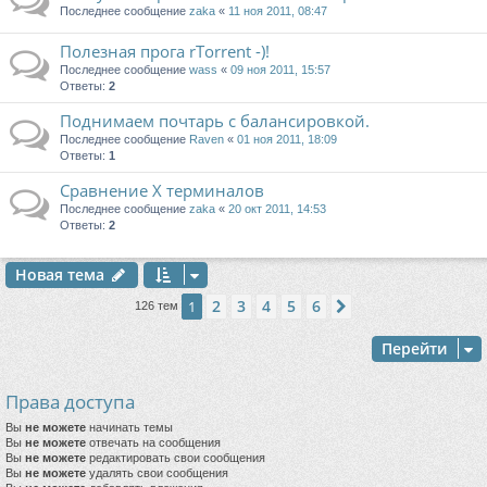
Последнее сообщение
zaka
«
11 ноя 2011, 08:47
Полезная прога rTorrent -)!
Последнее сообщение
wass
«
09 ноя 2011, 15:57
Ответы:
2
Поднимаем почтарь с балансировкой.
Последнее сообщение
Raven
«
01 ноя 2011, 18:09
Ответы:
1
Сравнение Х терминалов
Последнее сообщение
zaka
«
20 окт 2011, 14:53
Ответы:
2
Новая тема
2
3
4
5
6
1
След.
126 тем
Перейти
Права доступа
Вы
не можете
начинать темы
Вы
не можете
отвечать на сообщения
Вы
не можете
редактировать свои сообщения
Вы
не можете
удалять свои сообщения