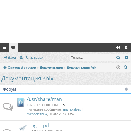
с
ор
хо
ег
Поис
Вход
Регистрация
ы
ум
д
ис
П
Список форумов
Документация
Документация *nix
лк
ы
тр
о
Документация *nix
и
и
ац
с
Форум
ия
к
/usr/share/man
Темы
:
12
,
Сообщения
:
15
Последнее сообщение:
man iptables
michaelaskew
, 07 авг 2023, 13:40
lighttpd