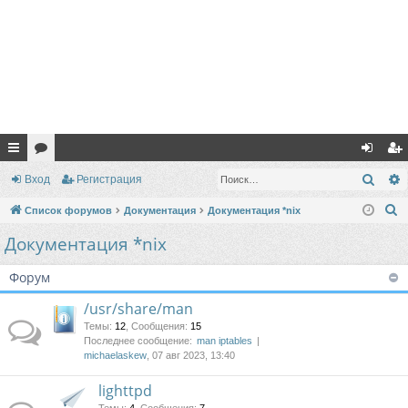
с
ор
хо
ег
Поис
Вход
Регистрация
ы
ум
д
ис
П
Список форумов
Документация
Документация *nix
лк
ы
тр
о
Документация *nix
и
и
ац
с
Форум
ия
к
/usr/share/man
Темы
:
12
,
Сообщения
:
15
Последнее сообщение:
man iptables
michaelaskew
, 07 авг 2023, 13:40
lighttpd