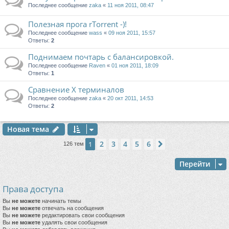
Последнее сообщение
zaka
«
11 ноя 2011, 08:47
Полезная прога rTorrent -)!
Последнее сообщение
wass
«
09 ноя 2011, 15:57
Ответы:
2
Поднимаем почтарь с балансировкой.
Последнее сообщение
Raven
«
01 ноя 2011, 18:09
Ответы:
1
Сравнение Х терминалов
Последнее сообщение
zaka
«
20 окт 2011, 14:53
Ответы:
2
Новая тема
2
3
4
5
6
1
След.
126 тем
Перейти
Права доступа
Вы
не можете
начинать темы
Вы
не можете
отвечать на сообщения
Вы
не можете
редактировать свои сообщения
Вы
не можете
удалять свои сообщения