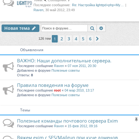
Темы
:
4
,
Сообщения
:
7
Последнее сообщение:
Re: Настройка lighttpd+php+My…
Raven
, 30 май 2012, 23:49
Поиск
Расширенный п
Новая тема
2
3
4
5
6
1
След.
126 тем
Объявления
ВАЖНО: Наши дополнительные сервера.
Последнее сообщение
Raven
«
07 ноя 2011, 20:30
Добавлено в форуме
Полезные советы
Ответы:
8
Правила поведения на форуме
Последнее сообщение
root
«
04 мар 2010, 13:17
Добавлено в форуме
Полезные советы
Темы
Полезные команды почтового сервера Exim
Последнее сообщение
Raven
«
15 фев 2012, 09:16
Вяжем exim c SES/Mailgun при куче доменов