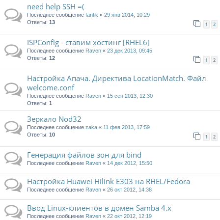
need help SSH =(
Последнее сообщение
fantik
«
29 янв 2014, 10:29
Ответы:
13
1
2
ISPConfig - ставим хостинг [RHEL6]
Последнее сообщение
Raven
«
23 дек 2013, 09:45
Ответы:
12
1
2
Настройка Апача. Директива LocationMatch. Файл
welcome.conf
Последнее сообщение
Raven
«
15 сен 2013, 12:30
Ответы:
1
Зеркало Nod32
Последнее сообщение
zaka
«
11 фев 2013, 17:59
Ответы:
10
1
2
Генерация файлов зон для bind
Последнее сообщение
Raven
«
14 дек 2012, 15:50
Настройка Huawei Hilink E303 на RHEL/Fedora
Последнее сообщение
Raven
«
26 окт 2012, 14:38
Ввод Linux-клиентов в домен Samba 4.x
Последнее сообщение
Raven
«
22 окт 2012, 12:19