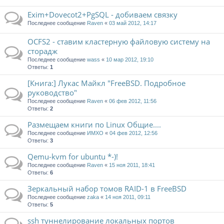
Exim+Dovecot2+PgSQL - добиваем связку
Последнее сообщение
Raven
«
03 май 2012, 14:17
OCFS2 - ставим кластерную файловую систему на
сторадж
Последнее сообщение
wass
«
10 мар 2012, 19:10
Ответы:
1
[Книга:] Лукас Майкл "FreeBSD. Подробное
руководство"
Последнее сообщение
Raven
«
06 фев 2012, 11:56
Ответы:
2
Размещаем книги по Linux Общие....
Последнее сообщение
ИМХО
«
04 фев 2012, 12:56
Ответы:
3
Qemu-kvm for ubuntu *-)!
Последнее сообщение
Raven
«
15 ноя 2011, 18:41
Ответы:
6
Зеркальный набор томов RAID-1 в FreeBSD
Последнее сообщение
zaka
«
14 ноя 2011, 09:11
Ответы:
5
ssh туннелирование локальных портов