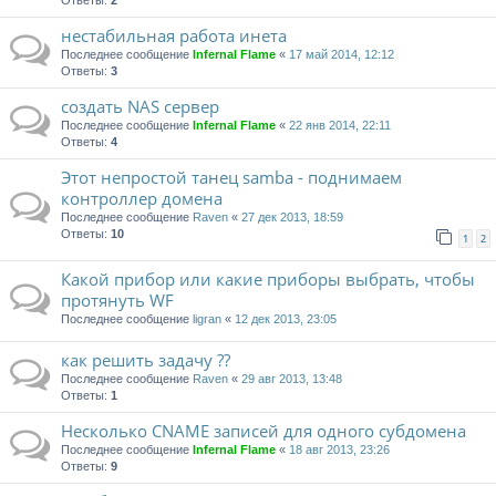
Ответы:
2
нестабильная работа инета
Последнее сообщение
Infernal Flame
«
17 май 2014, 12:12
Ответы:
3
создать NAS сервер
Последнее сообщение
Infernal Flame
«
22 янв 2014, 22:11
Ответы:
4
Этот непростой танец samba - поднимаем
контроллер домена
Последнее сообщение
Raven
«
27 дек 2013, 18:59
Ответы:
10
1
2
Какой прибор или какие приборы выбрать, чтобы
протянуть WF
Последнее сообщение
ligran
«
12 дек 2013, 23:05
как решить задачу ??
Последнее сообщение
Raven
«
29 авг 2013, 13:48
Ответы:
1
Несколько CNAME записей для одного субдомена
Последнее сообщение
Infernal Flame
«
18 авг 2013, 23:26
Ответы:
9