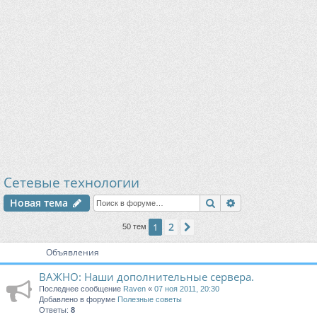
Сетевые технологии
Поиск
Расширенный п
Новая тема
2
1
След.
50 тем
Объявления
ВАЖНО: Наши дополнительные сервера.
Последнее сообщение
Raven
«
07 ноя 2011, 20:30
Добавлено в форуме
Полезные советы
Ответы:
8