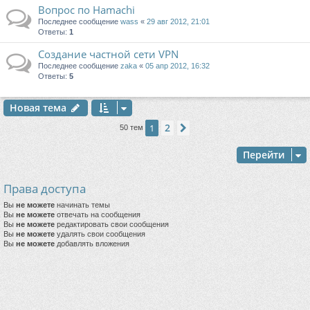
Вопрос по Hamachi
Последнее сообщение
wass
«
29 авг 2012, 21:01
Ответы:
1
Создание частной сети VPN
Последнее сообщение
zaka
«
05 апр 2012, 16:32
Ответы:
5
Новая тема
2
1
След.
50 тем
Перейти
Права доступа
Вы
не можете
начинать темы
Вы
не можете
отвечать на сообщения
Вы
не можете
редактировать свои сообщения
Вы
не можете
удалять свои сообщения
Вы
не можете
добавлять вложения