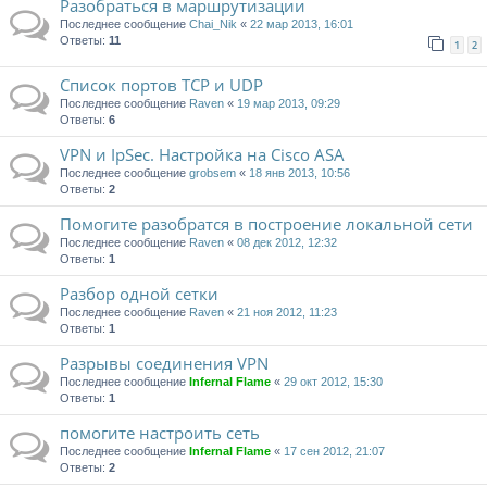
Разобраться в маршрутизации
Последнее сообщение
Chai_Nik
«
22 мар 2013, 16:01
Ответы:
11
1
2
Список портов TCP и UDP
Последнее сообщение
Raven
«
19 мар 2013, 09:29
Ответы:
6
VPN и IpSec. Настройка на Cisco ASA
Последнее сообщение
grobsem
«
18 янв 2013, 10:56
Ответы:
2
Помогите разобратся в построение локальной сети
Последнее сообщение
Raven
«
08 дек 2012, 12:32
Ответы:
1
Разбор одной сетки
Последнее сообщение
Raven
«
21 ноя 2012, 11:23
Ответы:
1
Разрывы соединения VPN
Последнее сообщение
Infernal Flame
«
29 окт 2012, 15:30
Ответы:
1
помогите настроить сеть
Последнее сообщение
Infernal Flame
«
17 сен 2012, 21:07
Ответы:
2