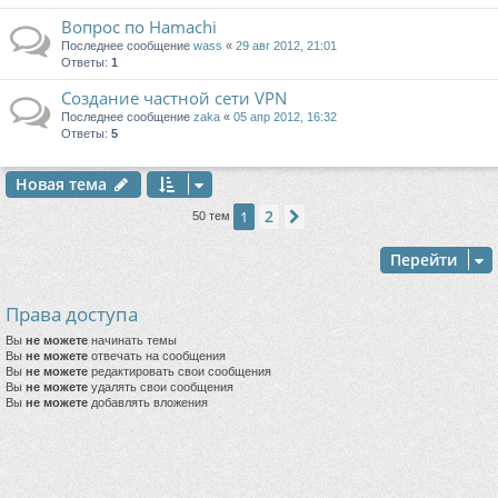
Вопрос по Hamachi
Последнее сообщение
wass
«
29 авг 2012, 21:01
Ответы:
1
Создание частной сети VPN
Последнее сообщение
zaka
«
05 апр 2012, 16:32
Ответы:
5
Новая тема
2
1
След.
50 тем
Перейти
Права доступа
Вы
не можете
начинать темы
Вы
не можете
отвечать на сообщения
Вы
не можете
редактировать свои сообщения
Вы
не можете
удалять свои сообщения
Вы
не можете
добавлять вложения