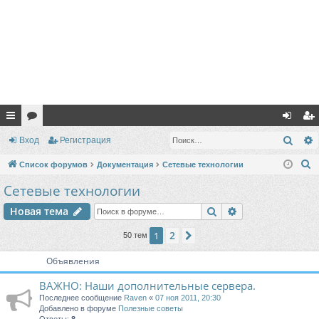
с
ор
хо
ег
Поис
Вход
Регистрация
ы
ум
д
ис
П
Список форумов
Документация
Сетевые технологии
лк
ы
тр
о
Сетевые технологии
и
и
ац
Поиск
Расширенный п
Новая тема
с
ия
к
2
1
След.
50 тем
Объявления
ВАЖНО: Наши дополнительные сервера.
Последнее сообщение
Raven
«
07 ноя 2011, 20:30
Добавлено в форуме
Полезные советы