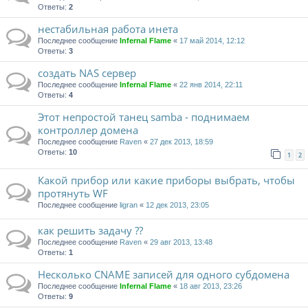
Ответы:
2
нестабильная работа инета
Последнее сообщение
Infernal Flame
«
17 май 2014, 12:12
Ответы:
3
создать NAS сервер
Последнее сообщение
Infernal Flame
«
22 янв 2014, 22:11
Ответы:
4
Этот непростой танец samba - поднимаем
контроллер домена
Последнее сообщение
Raven
«
27 дек 2013, 18:59
Ответы:
10
1
2
Какой прибор или какие приборы выбрать, чтобы
протянуть WF
Последнее сообщение
ligran
«
12 дек 2013, 23:05
как решить задачу ??
Последнее сообщение
Raven
«
29 авг 2013, 13:48
Ответы:
1
Несколько CNAME записей для одного субдомена
Последнее сообщение
Infernal Flame
«
18 авг 2013, 23:26
Ответы:
9