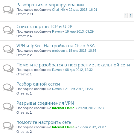
Разобраться в маршрутизации
Последнее сообщение
Chai_Nik
«
22 мар 2013, 16:01
Ответы:
11
1
2
Список портов TCP и UDP
Последнее сообщение
Raven
«
19 мар 2013, 09:29
Ответы:
6
VPN и IpSec. Настройка на Cisco ASA
Последнее сообщение
grobsem
«
18 янв 2013, 10:56
Ответы:
2
Помогите разобратся в построение локальной сети
Последнее сообщение
Raven
«
08 дек 2012, 12:32
Ответы:
1
Разбор одной сетки
Последнее сообщение
Raven
«
21 ноя 2012, 11:23
Ответы:
1
Разрывы соединения VPN
Последнее сообщение
Infernal Flame
«
29 окт 2012, 15:30
Ответы:
1
помогите настроить сеть
Последнее сообщение
Infernal Flame
«
17 сен 2012, 21:07
Ответы:
2