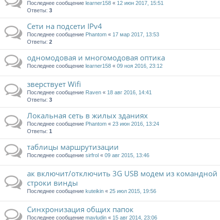
Последнее сообщение
learner158
«
12 июн 2017, 15:51
Ответы:
3
Сети на подсети IPv4
Последнее сообщение
Phantom
«
17 мар 2017, 13:53
Ответы:
2
одномодовая и многомодовая оптика
Последнее сообщение
learner158
«
09 ноя 2016, 23:12
зверствует Wifi
Последнее сообщение
Raven
«
18 авг 2016, 14:41
Ответы:
3
Локальная сеть в жилых зданиях
Последнее сообщение
Phantom
«
23 июн 2016, 13:24
Ответы:
1
таблицы маршрутизации
Последнее сообщение
sirfrol
«
09 авг 2015, 13:46
ак включит/отключить 3G USB модем из командной
строки винды
Последнее сообщение
kuteikin
«
25 июл 2015, 19:56
Синхронизация общих папок
Последнее сообщение
mavludin
«
15 авг 2014, 23:06