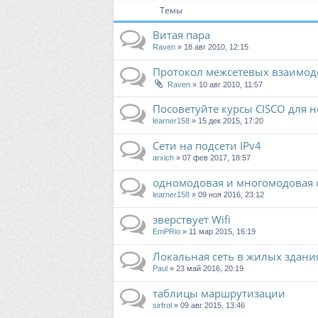
Темы
Витая пара
Raven
» 18 авг 2010, 12:15
Протокол межсетевых взаимод
Raven
» 10 авг 2010, 11:57
Посоветуйте курсы CISCO для 
learner158
» 15 дек 2015, 17:20
Сети на подсети IPv4
arxich
» 07 фев 2017, 18:57
одномодовая и многомодовая 
learner158
» 09 ноя 2016, 23:12
зверствует Wifi
EmPRio
» 11 мар 2015, 16:19
Локальная сеть в жилых здани
Paul
» 23 май 2016, 20:19
таблицы маршрутизации
sirfrol
» 09 авг 2015, 13:46