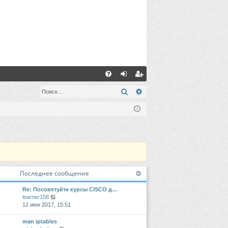
С
FA
хо
ег
Поиск
Расширенный поиск
Q
д
ис
тр
ац
ия
Последнее сообщение
Re: Посоветуйте курсы CISCO д…
П
learner158
е
12 июн 2017, 15:51
р
е
man iptables
й