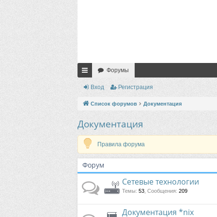
Форумы
с
Вход
Регистрация
ы
Список форумов
Документация
лк
Документация
и
Правила форума
Форум
Сетевые технологии
Темы
:
53
,
Сообщения
:
209
Документация *nix