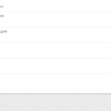
tpd
ws
ция