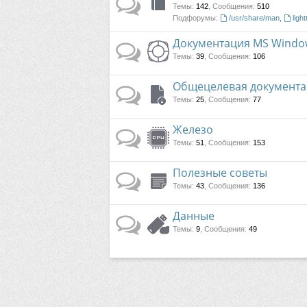
Темы
:
142
,
Сообщения
:
510
Подфорумы:
/usr/share/man
,
light
Документация MS Windo
Темы
:
39
,
Сообщения
:
106
Общецелевая документа
Темы
:
25
,
Сообщения
:
77
Железо
Темы
:
51
,
Сообщения
:
153
Полезные советы
Темы
:
43
,
Сообщения
:
136
Данные
Темы
:
9
,
Сообщения
:
49