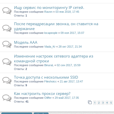
Ищу сервис по мониторингу IP сетей.
Последнее сообщение
Raven
«
03 янв 2018, 17:45
Ответы:
1
После переадресации звонка, он ставится на
удержание
Последнее сообщение
locapeople
«
09 ноя 2017, 15:07
Модель AAA
Последнее сообщение
Vlada_Kr
«
28 окт 2017, 21:34
Изменение настроек сетевого адаптера из
командной строки
Последнее сообщение
BinuraL
«
02 сен 2017, 15:59
Ответы:
2
Точка доступа с несколькими SSID
Последнее сообщение
Fileshoicc
«
21 авг 2017, 13:47
Ответы:
9
Как настроить прокси сервер?
Последнее сообщение
Oliffer
«
29 май 2017, 17:35
Ответы:
41
1
2
3
4
5