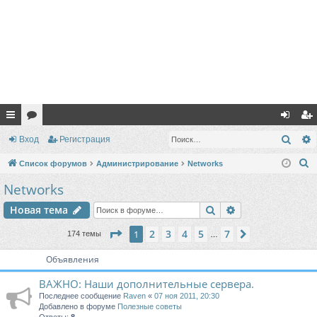
с
ор
хо
ег
Поис
Вход
Регистрация
ы
ум
д
ис
П
Список форумов
Администрирование
Networks
лк
ы
тр
о
Networks
и
и
ац
Поиск
Расширенный п
Новая тема
с
ия
к
Страница
1
из
7
2
3
4
5
7
1
След.
174 темы
…
Объявления
ВАЖНО: Наши дополнительные сервера.
Последнее сообщение
Raven
«
07 ноя 2011, 20:30
Добавлено в форуме
Полезные советы