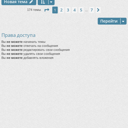
Новая тема
Страница
1
из
7
2
3
4
5
7
1
След.
174 темы
…
Перейти
Права доступа
Вы
не можете
начинать темы
Вы
не можете
отвечать на сообщения
Вы
не можете
редактировать свои сообщения
Вы
не можете
удалять свои сообщения
Вы
не можете
добавлять вложения