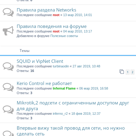
Ответы:
8
Правила раздела Networks
Последнее сообщение
root
«
13 мар 2010, 14:01
Правила поведения на форуме
Последнее сообщение
root
«
04 мар 2010, 13:17
Добавлено в форуме
Полезные советы
Темы
SQUID и VipNet Client
Последнее сообщение
turbinaodin
«
27 авг 2019, 10:48
Ответы:
16
1
2
Kerio Control не работает
Последнее сообщение
Infernal Flame
«
06 мар 2019, 16:58
Ответы:
3
Mikrotik,2 подсети с ограниченным доступом друг
для друга
Последнее сообщение
inferno_r2
«
18 фев 2019, 12:37
Ответы:
3
Впервые вижу такой провод для сети, но нужно
сделать сеть