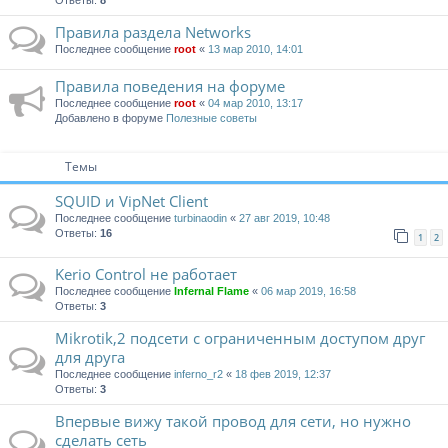
Ответы:
8
Правила раздела Networks
Последнее сообщение
root
«
13 мар 2010, 14:01
Правила поведения на форуме
Последнее сообщение
root
«
04 мар 2010, 13:17
Добавлено в форуме
Полезные советы
Темы
SQUID и VipNet Client
Последнее сообщение
turbinaodin
«
27 авг 2019, 10:48
Ответы:
16
1
2
Kerio Control не работает
Последнее сообщение
Infernal Flame
«
06 мар 2019, 16:58
Ответы:
3
Mikrotik,2 подсети с ограниченным доступом друг
для друга
Последнее сообщение
inferno_r2
«
18 фев 2019, 12:37
Ответы:
3
Впервые вижу такой провод для сети, но нужно
сделать сеть