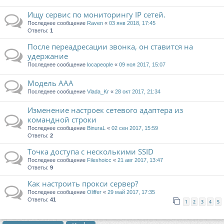
Ищу сервис по мониторингу IP сетей.
Последнее сообщение
Raven
«
03 янв 2018, 17:45
Ответы:
1
После переадресации звонка, он ставится на
удержание
Последнее сообщение
locapeople
«
09 ноя 2017, 15:07
Модель AAA
Последнее сообщение
Vlada_Kr
«
28 окт 2017, 21:34
Изменение настроек сетевого адаптера из
командной строки
Последнее сообщение
BinuraL
«
02 сен 2017, 15:59
Ответы:
2
Точка доступа с несколькими SSID
Последнее сообщение
Fileshoicc
«
21 авг 2017, 13:47
Ответы:
9
Как настроить прокси сервер?
Последнее сообщение
Oliffer
«
29 май 2017, 17:35
Ответы:
41
1
2
3
4
5