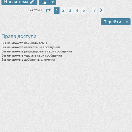
Новая тема
Страница
1
из
7
2
3
4
5
7
1
След.
174 темы
…
Перейти
Права доступа
Вы
не можете
начинать темы
Вы
не можете
отвечать на сообщения
Вы
не можете
редактировать свои сообщения
Вы
не можете
удалять свои сообщения
Вы
не можете
добавлять вложения