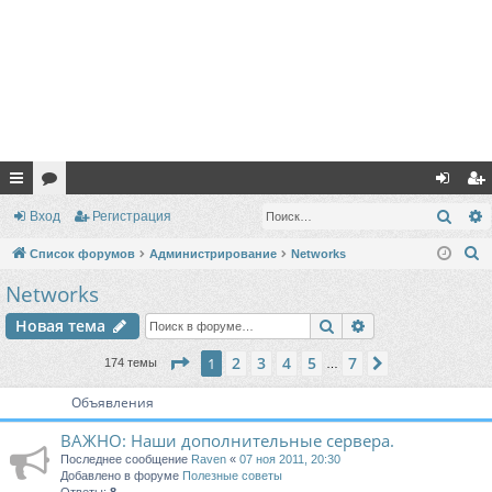
с
ор
хо
ег
Поис
Вход
Регистрация
ы
ум
д
ис
П
Список форумов
Администрирование
Networks
лк
ы
тр
о
Networks
и
и
ац
Поиск
Расширенный п
Новая тема
с
ия
к
Страница
1
из
7
2
3
4
5
7
1
След.
174 темы
…
Объявления
ВАЖНО: Наши дополнительные сервера.
Последнее сообщение
Raven
«
07 ноя 2011, 20:30
Добавлено в форуме
Полезные советы