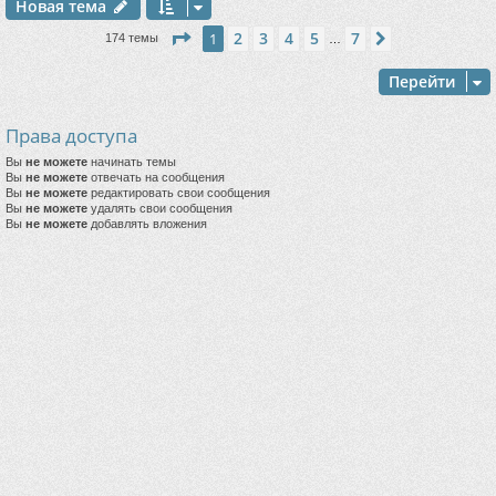
Новая тема
Страница
1
из
7
2
3
4
5
7
1
След.
174 темы
…
Перейти
Права доступа
Вы
не можете
начинать темы
Вы
не можете
отвечать на сообщения
Вы
не можете
редактировать свои сообщения
Вы
не можете
удалять свои сообщения
Вы
не можете
добавлять вложения