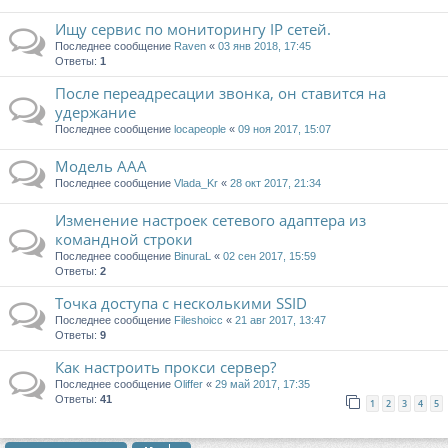
Ищу сервис по мониторингу IP сетей.
Последнее сообщение
Raven
«
03 янв 2018, 17:45
Ответы:
1
После переадресации звонка, он ставится на
удержание
Последнее сообщение
locapeople
«
09 ноя 2017, 15:07
Модель AAA
Последнее сообщение
Vlada_Kr
«
28 окт 2017, 21:34
Изменение настроек сетевого адаптера из
командной строки
Последнее сообщение
BinuraL
«
02 сен 2017, 15:59
Ответы:
2
Точка доступа с несколькими SSID
Последнее сообщение
Fileshoicc
«
21 авг 2017, 13:47
Ответы:
9
Как настроить прокси сервер?
Последнее сообщение
Oliffer
«
29 май 2017, 17:35
Ответы:
41
1
2
3
4
5