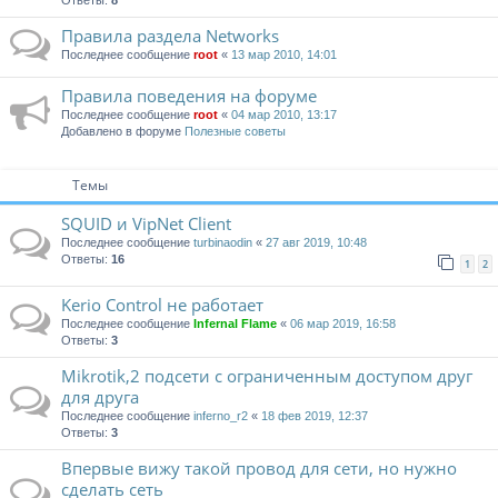
Ответы:
8
Правила раздела Networks
Последнее сообщение
root
«
13 мар 2010, 14:01
Правила поведения на форуме
Последнее сообщение
root
«
04 мар 2010, 13:17
Добавлено в форуме
Полезные советы
Темы
SQUID и VipNet Client
Последнее сообщение
turbinaodin
«
27 авг 2019, 10:48
Ответы:
16
1
2
Kerio Control не работает
Последнее сообщение
Infernal Flame
«
06 мар 2019, 16:58
Ответы:
3
Mikrotik,2 подсети с ограниченным доступом друг
для друга
Последнее сообщение
inferno_r2
«
18 фев 2019, 12:37
Ответы:
3
Впервые вижу такой провод для сети, но нужно
сделать сеть