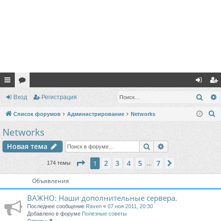
с
ор
хо
ег
Поис
Вход
Регистрация
ы
ум
д
ис
П
Список форумов
Администрирование
Networks
лк
ы
тр
о
Networks
и
и
ац
Поиск
Расширенный п
Новая тема
с
ия
к
Страница
1
из
7
2
3
4
5
7
1
След.
174 темы
…
Объявления
ВАЖНО: Наши дополнительные сервера.
Последнее сообщение
Raven
«
07 ноя 2011, 20:30
Добавлено в форуме
Полезные советы