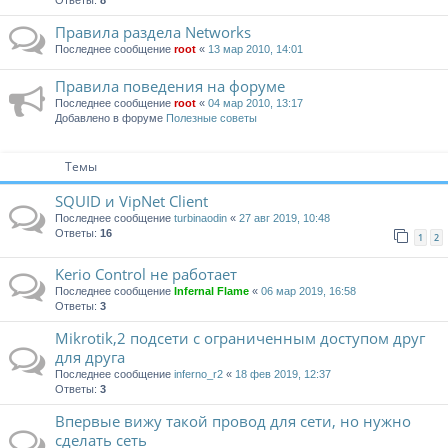
Ответы:
8
Правила раздела Networks
Последнее сообщение
root
«
13 мар 2010, 14:01
Правила поведения на форуме
Последнее сообщение
root
«
04 мар 2010, 13:17
Добавлено в форуме
Полезные советы
Темы
SQUID и VipNet Client
Последнее сообщение
turbinaodin
«
27 авг 2019, 10:48
Ответы:
16
1
2
Kerio Control не работает
Последнее сообщение
Infernal Flame
«
06 мар 2019, 16:58
Ответы:
3
Mikrotik,2 подсети с ограниченным доступом друг
для друга
Последнее сообщение
inferno_r2
«
18 фев 2019, 12:37
Ответы:
3
Впервые вижу такой провод для сети, но нужно
сделать сеть