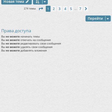
Новая тема
Страница
1
из
7
2
3
4
5
7
1
След.
174 темы
…
Перейти
Права доступа
Вы
не можете
начинать темы
Вы
не можете
отвечать на сообщения
Вы
не можете
редактировать свои сообщения
Вы
не можете
удалять свои сообщения
Вы
не можете
добавлять вложения