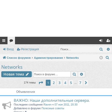
с
ор
хо
ег
Поис
Вход
Регистрация
ы
ум
д
ис
П
Список форумов
Администрирование
Networks
лк
ы
тр
о
Networks
и
и
ац
Поиск
Расширенный п
Новая тема
с
ия
к
Страница
1
из
7
2
3
4
5
7
1
След.
174 темы
…
Объявления
ВАЖНО: Наши дополнительные сервера.
Последнее сообщение
Raven
«
07 ноя 2011, 20:30
Добавлено в форуме
Полезные советы