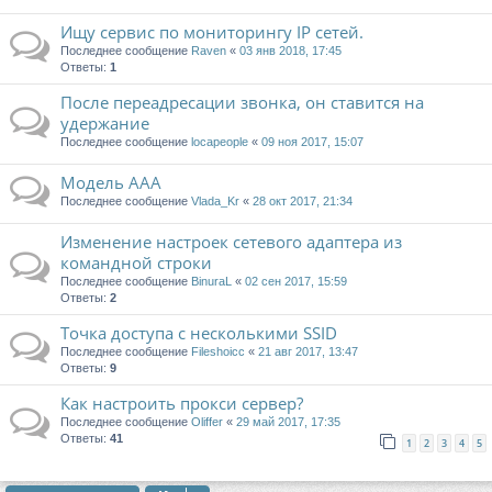
Ищу сервис по мониторингу IP сетей.
Последнее сообщение
Raven
«
03 янв 2018, 17:45
Ответы:
1
После переадресации звонка, он ставится на
удержание
Последнее сообщение
locapeople
«
09 ноя 2017, 15:07
Модель AAA
Последнее сообщение
Vlada_Kr
«
28 окт 2017, 21:34
Изменение настроек сетевого адаптера из
командной строки
Последнее сообщение
BinuraL
«
02 сен 2017, 15:59
Ответы:
2
Точка доступа с несколькими SSID
Последнее сообщение
Fileshoicc
«
21 авг 2017, 13:47
Ответы:
9
Как настроить прокси сервер?
Последнее сообщение
Oliffer
«
29 май 2017, 17:35
Ответы:
41
1
2
3
4
5